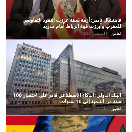
فايننشال تايمز: أزمة سبتة عززت النفوذ التفاوضي
للمغرب وأبرزت قوة الرباط أمام مدريد
آنفانيوز
-
5 أغسطس، 2026
البنك الدولي: الذكاء الاصطناعي قادر على اختصار 100
سنة من التنمية إلى 10 سنوات
آنفانيوز
-
5 أغسطس، 2026