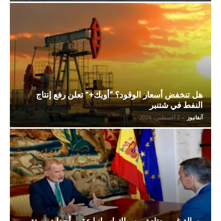
هل تنخفض أسعار الوقود؟ “أوبك+” تعلن رفع إنتاج
النفط في شتنبر
آنفانيوز
-
2 أغسطس، 2026
رسالة غير معتادة من ملك إسبانيا عقب أحداث سبتة