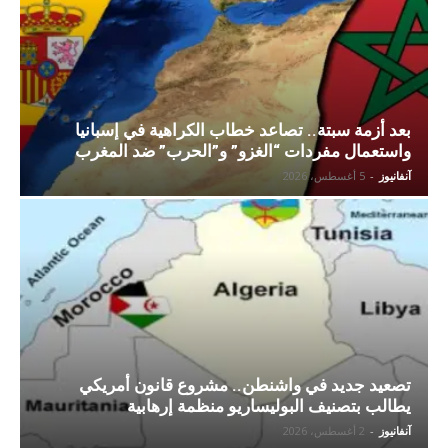
بعد أزمة سبتة.. تصاعد خطاب الكراهية في إسبانيا
واستعمال مفردات “الغزو” و”الحرب” ضد المغرب
آنفانيوز
-
5 أغسطس، 2026
تصعيد جديد في واشنطن.. مشروع قانون أمريكي
يطالب بتصنيف البوليساريو منظمة إرهابية
آنفانيوز
-
2 أغسطس، 2026