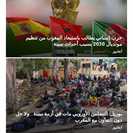
حزب إسباني يطالب باستبعاد المغرب من تنظيم
مونديال 2030 بسبب أحداث سبتة
آنفانيوز
-
5 أغسطس، 2026
بوريل: التضامن الأوروبي مات في أزمة سبتة.. ولا حل
دون التعاون مع المغرب
آنفانيوز
-
5 أغسطس، 2026