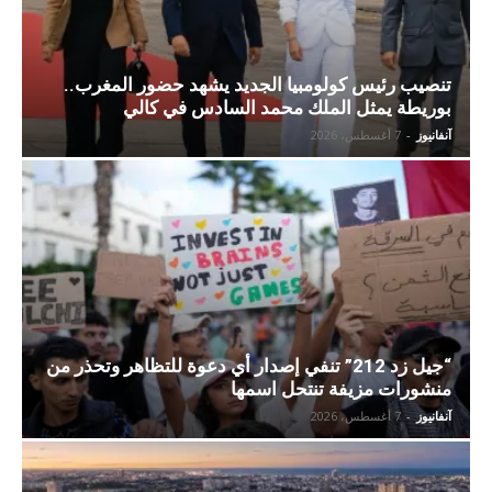
تنصيب رئيس كولومبيا الجديد يشهد حضور المغرب..
بوريطة يمثل الملك محمد السادس في كالي
آنفانيوز
-
7 أغسطس، 2026
“جيل زد 212” تنفي إصدار أي دعوة للتظاهر وتحذر من
منشورات مزيفة تنتحل اسمها
آنفانيوز
-
7 أغسطس، 2026