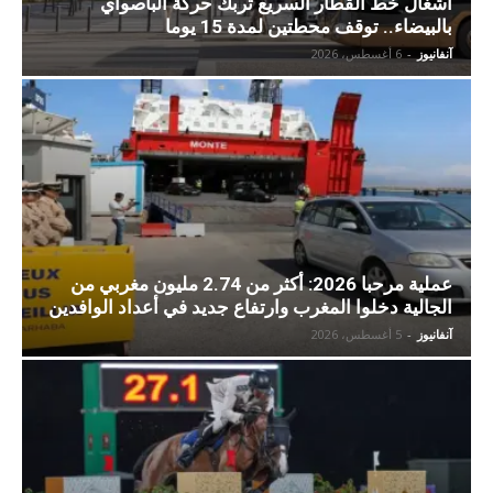
أشغال خط القطار السريع تربك حركة الباصواي
بالبيضاء.. توقف محطتين لمدة 15 يوما
آنفانيوز
-
6 أغسطس، 2026
عملية مرحبا 2026: أكثر من 2.74 مليون مغربي من
الجالية دخلوا المغرب وارتفاع جديد في أعداد الوافدين
آنفانيوز
-
5 أغسطس، 2026