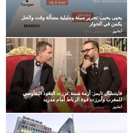
يحيى يحيى: تحرير سبتة ومليلية مسألة وقت والحل
يكمن في الحوار
آنفانيوز
-
5 أغسطس، 2026
فايننشال تايمز: أزمة سبتة عززت النفوذ التفاوضي
للمغرب وأبرزت قوة الرباط أمام مدريد
آنفانيوز
-
5 أغسطس، 2026