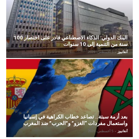
البنك الدولي: الذكاء الاصطناعي قادر على اختصار 100
سنة من التنمية إلى 10 سنوات
آنفانيوز
-
5 أغسطس، 2026
بعد أزمة سبتة.. تصاعد خطاب الكراهية في إسبانيا
واستعمال مفردات “الغزو” و”الحرب” ضد المغرب
آنفانيوز
-
5 أغسطس، 2026