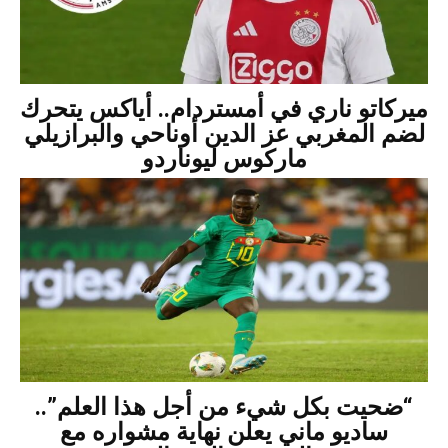
ميركاتو ناري في أمستردام.. أياكس يتحرك
لضم المغربي عز الدين أوناحي والبرازيلي
ماركوس ليوناردو
“ضحيت بكل شيء من أجل هذا العلم”..
ساديو ماني يعلن نهاية مشواره مع