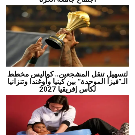
لتسهيل تنقل المشجعين.. كواليس مخطط
الـ”فيزا الموحدة” بين كينيا وأوغندا وتنزانيا
لكأس إفريقيا 2027