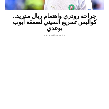
جراحة رودري واهتمام ريال مدريد..
كواليس تسريع السيتي لصفقة أيوب
بوعدي
- Advertisement -