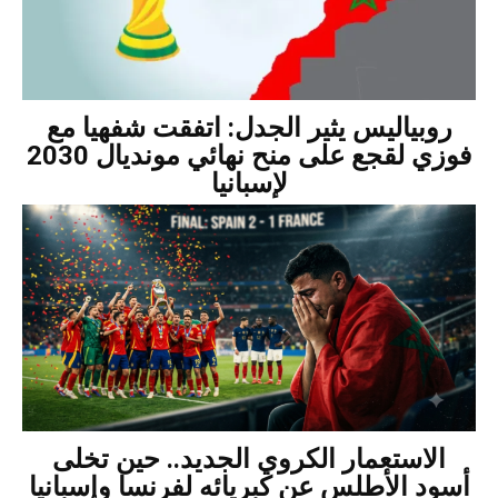
روبياليس يثير الجدل: اتفقت شفهيا مع
فوزي لقجع على منح نهائي مونديال 2030
لإسبانيا
الاستعمار الكروي الجديد.. حين تخلى
أسود الأطلس عن كبريائه لفرنسا وإسبانيا