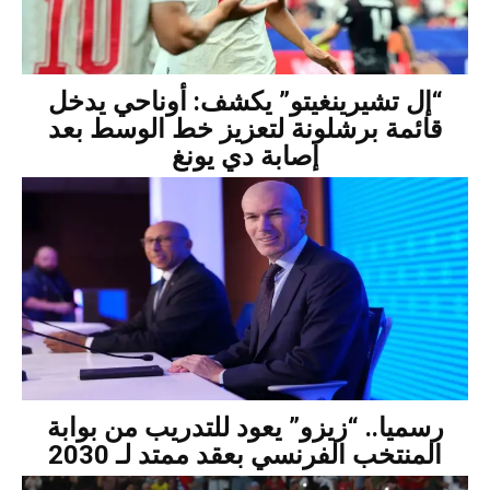
“إل تشيرينغيتو” يكشف: أوناحي يدخل
قائمة برشلونة لتعزيز خط الوسط بعد
إصابة دي يونغ
رسميا.. “زيزو” يعود للتدريب من بوابة
المنتخب الفرنسي بعقد ممتد لـ 2030