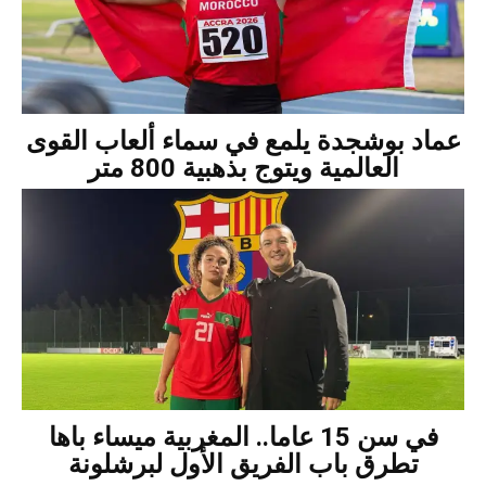
عماد بوشجدة يلمع في سماء ألعاب القوى
العالمية ويتوج بذهبية 800 متر
في سن 15 عاما.. المغربية ميساء باها
تطرق باب الفريق الأول لبرشلونة