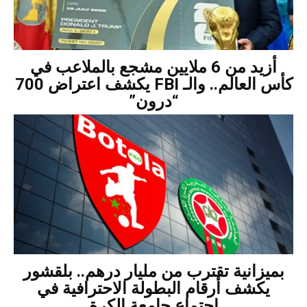
أزيد من 6 ملايين مشجع بالملاعب في
كأس العالم.. والـ FBI يكشف اعتراض 700
“درون”
بميزانية تقترب من مليار درهم.. بلقشور
يكشف أرقام البطولة الاحترافية في
اجتماع جامعة الكرة