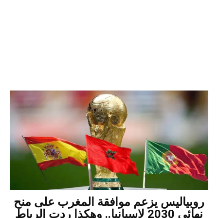
روبياليس يزعم موافقة المغرب على منح
نهائي 2030 لإسبانيا.. وهكذا ردت الرباط