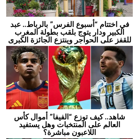
في اختتام “أسبوع الفرس” بالرباط.. عبد
الكبير ودار يتوج بلقب بطولة المغرب
للقفز على الحواجر وينتزع الجائزة الكبرى
شاهد.. كيف توزع “الفيفا” أموال كأس
العالم على المنتخبات وهل يستفيد
اللاعبون مباشرة؟