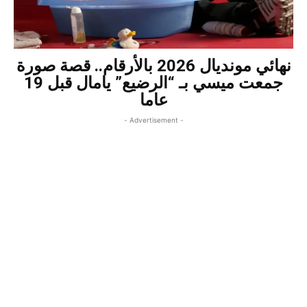
نهائي مونديال 2026 بالأرقام.. قصة صورة
جمعت ميسي بـ “الرضيع” يامال قبل 19
عاما
- Advertisement -