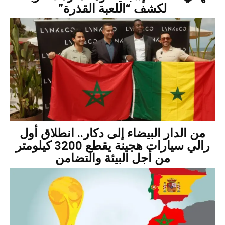
لكشف “اللعبة القذرة”
من الدار البيضاء إلى دكار.. انطلاق أول
رالي سيارات هجينة يقطع 3200 كيلومتر
من أجل البيئة والتضامن