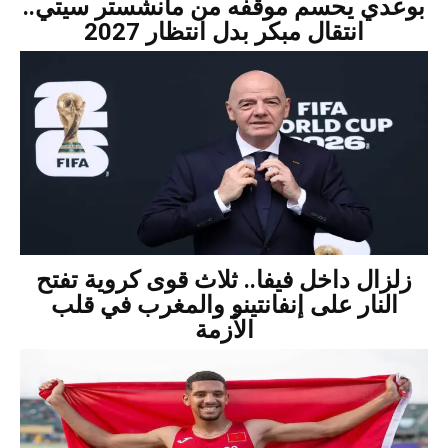
بوعدي يحسم موقفه من مانشستر سيتي..
انتقال مبكر بدل انتظار 2027
زلزال داخل فيفا.. ثلاث قوى كروية تفتح
النار على إنفانتينو والمغرب في قلب
الأزمة