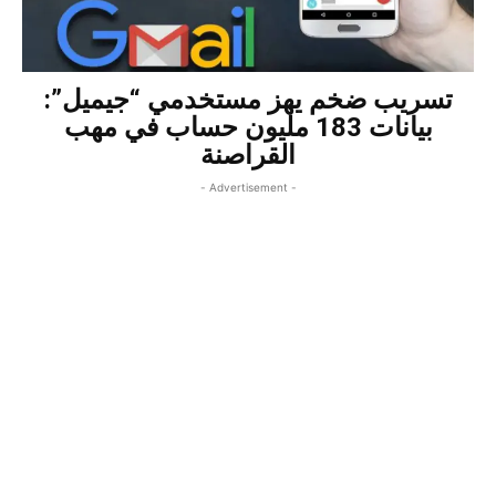
تسريب ضخم يهز مستخدمي “جيميل”:
بيانات 183 مليون حساب في مهب
القراصنة
- Advertisement -