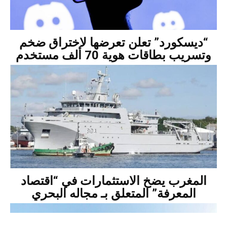
“ديسكورد” تعلن تعرضها لاختراق ضخم
وتسريب بطاقات هوية 70 ألف مستخدم
المغرب يضخ الاستثمارات في “اقتصاد
المعرفة” المتعلق بـ مجاله البحري