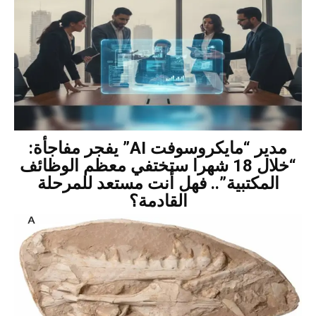
مدير “مايكروسوفت AI” يفجر مفاجأة:
“خلال 18 شهرا ستختفي معظم الوظائف
المكتبية”.. فهل أنت مستعد للمرحلة
القادمة؟