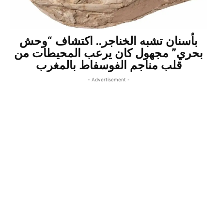
بأسنان تشبه الخناجر.. اكتشاف “وحش
بحري” مجهول كان يرعب المحيطات من
قلب مناجم الفوسفاط بالمغرب
- Advertisement -