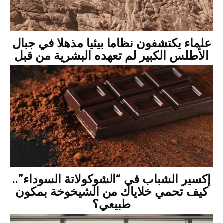
علماء يكتشفون نظاما بيئيا مذهلا في جبال
الأطلس الكبير لم تعهده البشرية من قبل
إكسير الشباب في “الشوكولاتة السوداء”..
كيف تحمي خلاياك من الشيخوخة بمكون
طبيعي؟