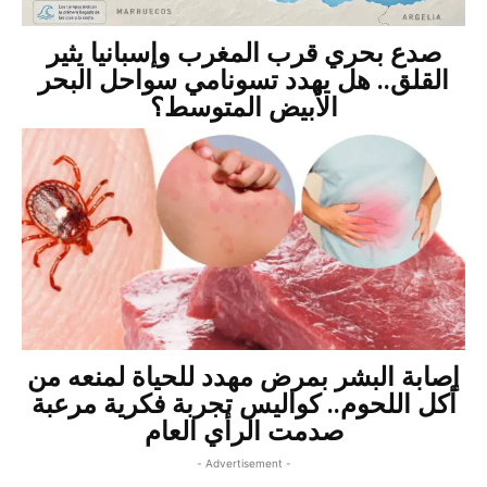
صدع بحري قرب المغرب وإسبانيا يثير
القلق.. هل يهدد تسونامي سواحل البحر
الأبيض المتوسط؟
إصابة البشر بمرض مهدد للحياة لمنعه من
أكل اللحوم.. كواليس تجربة فكرية مرعبة
صدمت الرأي العام
- Advertisement -