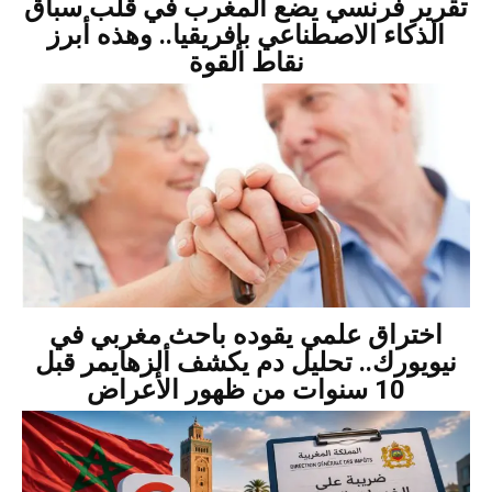
تقرير فرنسي يضع المغرب في قلب سباق
الذكاء الاصطناعي بإفريقيا.. وهذه أبرز
نقاط القوة
اختراق علمي يقوده باحث مغربي في
نيويورك.. تحليل دم يكشف ألزهايمر قبل
10 سنوات من ظهور الأعراض