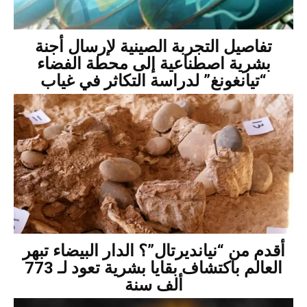
تفاصيل التجربة الصينية لإرسال أجنة
بشرية اصطناعية إلى محطة الفضاء
“تيانغونغ” لدراسة التكاثر في غياب
أقدم من “نيانديرتال”؟ الدار البيضاء تبهر
العالم باكتشاف بقايا بشرية تعود لـ 773
ألف سنة