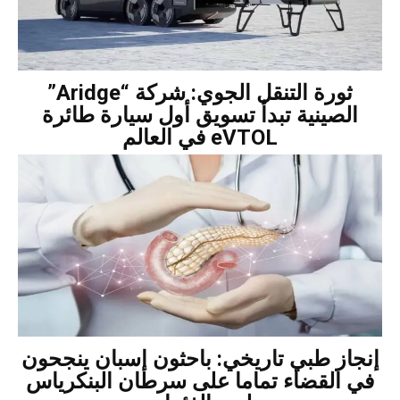
ثورة التنقل الجوي: شركة “Aridge”
الصينية تبدأ تسويق أول سيارة طائرة
eVTOL في العالم
إنجاز طبي تاريخي: باحثون إسبان ينجحون
في القضاء تماما على سرطان البنكرياس