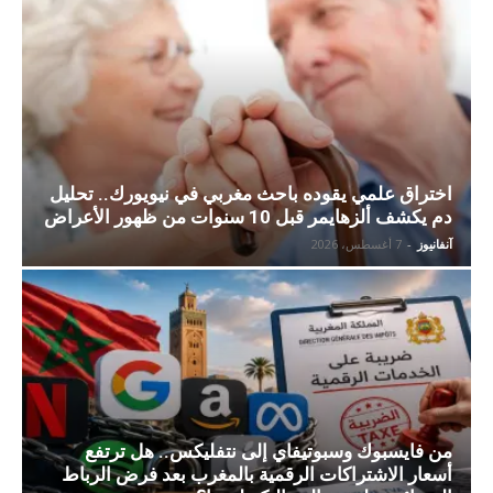
اختراق علمي يقوده باحث مغربي في نيويورك.. تحليل
دم يكشف ألزهايمر قبل 10 سنوات من ظهور الأعراض
آنفانيوز
-
7 أغسطس، 2026
من فايسبوك وسبوتيفاي إلى نتفليكس.. هل ترتفع
أسعار الاشتراكات الرقمية بالمغرب بعد فرض الرباط