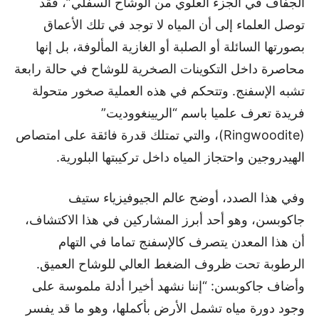
الجفاف في الجزء العلوي من الوشاح السفلي”، فقد
توصل العلماء إلى أن المياه لا توجد في تلك الأعماق
بصورتها السائلة أو الصلبة أو الغازية المألوفة، بل إنها
محاصرة داخل التكوينات الصخرية للوشاح في حالة رابعة
تشبه الإسفنج. وتتحكم في هذه العملية صخور متحولة
فريدة تعرف علميا باسم “الريينغووديت”
(Ringwoodite)، والتي تمتلك قدرة فائقة على امتصاص
الهيدروجين واحتجاز المياه داخل تركيبتها البلورية.
وفي هذا الصدد، أوضح عالم الجيوفيزياء ستيف
جاكوبسن، وهو أحد أبرز المشاركين في هذا الاكتشاف،
أن هذا المعدن يتصرف كالإسفنج تماما في التهام
الرطوبة تحت ظروف الضغط العالي للوشاح العميق.
وأضاف جاكوبسن: “إننا نشهد أخيرا أدلة ملموسة على
وجود دورة مياه تشمل الأرض بأكملها، وهو ما قد يفسر