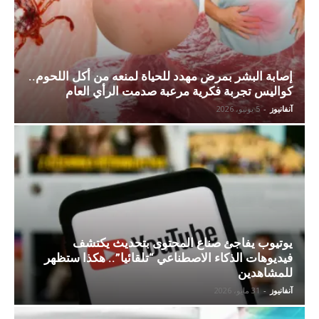
إصابة البشر بمرض مهدد للحياة لمنعه من أكل اللحوم..
كواليس تجربة فكرية مرعبة صدمت الرأي العام
آنفانيوز
-
5 يونيو، 2026
يوتيوب يفاجئ صناع المحتوى بتحديث يكتشف
فيديوهات الذكاء الاصطناعي “تلقائيا”.. هكذا ستظهر
للمشاهدين
آنفانيوز
-
31 مايو، 2026