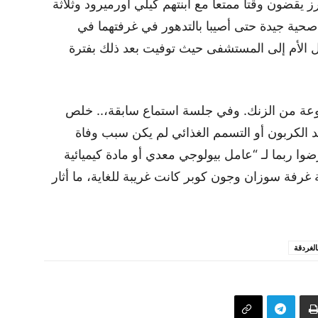
يقضون وقتا ممتعا مع ابنتهم كيلي أورميرود وثلاثة
 صحية جيدة حتى أصيبا بالتدهور في غرفتهما في
نقل الأم إلى المستشفى حيث توفيت بعد ذلك بفترة
نوعة من الزنك. وفي جلسة استماع سابقة،.. خلص
د الكربون أو التسمم الغذائي لم يكن سبب وفاة
غسطس 2018. بل قد تعرضوا ربما لـ “عامل بيولوجي معدي أو مادة كيميائية
ة غرفة سوزان وجون كوبر كانت غريبة للغاية، ما أثار
الغردقة