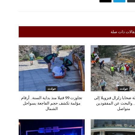
قالات ذات صلة
حوادث
حوادث
 ضحايا زلزال فنزويلا إلى
تجاوزت 99 قتيلا منذ بداية السنة.. أرقام
تيلا.. والبحث عن المفقودين
مؤلمة تكشف حجم الفاجعة بسواحل
متواصل
الشمال