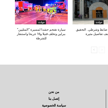
حوادث
حوادث
ضابط وشرطي.. التحقيق
سيارة تقتحم حشدا لمسيرة “المثليين”
ف تفاصيل مثيرة
ببرلين وتخلف قتيلا و16 جريحا واستنفار
للشرطة
من نحن
إتصل بنا
سياسة الخصوصية