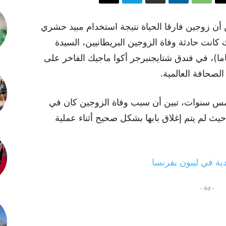
أن زوجين فارقا الحياة نتيجة استخدام مبيد حشري
انت حادثة وفاة الزوجين البريطانيين، السيدة
ن (63 عاما) والسيد جون كوبر (69 عاما)، في فندق شتايجنبرجر أكوا ماجيك الفاخر على
صحافة العالمية.
مس سنوات، تبين أن سبب وفاة الزوجين كان في
ث لم يتم إغلاق بابها بشكل صحيح أثناء عملية
ية في ليبون بفرنسا
- Ad -