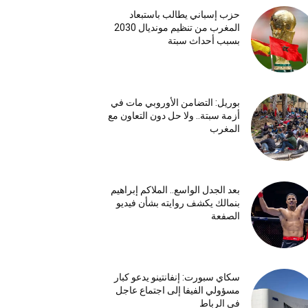
حزب إسباني يطالب باستبعاد
المغرب من تنظيم مونديال 2030
بسبب أحداث سبتة
بوريل: التضامن الأوروبي مات في
أزمة سبتة.. ولا حل دون التعاون مع
المغرب
بعد الجدل الواسع.. الملاكم إبراهيم
بنمالك يكشف روايته بشأن فيديو
الصفعة
سكاي سبورت: إنفانتينو يدعو كبار
مسؤولي الفيفا إلى اجتماع عاجل
في الرباط