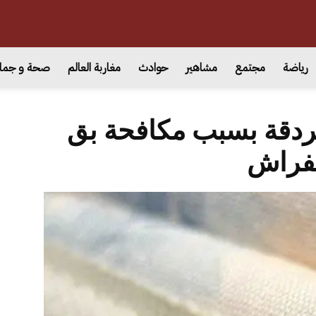
رياضة
مجتمع
مشاهير
حوادث
مغاربة العالم
صحة و جما
غردقة بسبب مكافحة بق
فراش