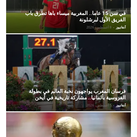
في سن 15 عاما.. المغربية ميساء باها تطرق باب
الفريق الأول لبرشلونة
آنفانيوز
-
8 أغسطس، 2026
فرسان المغرب يواجهون نخبة العالم في بطولة
الفروسية بألمانيا.. مشاركة تاريخية في آيخن
آنفانيوز
-
5 أغسطس، 2026