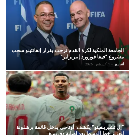
الجامعة الملكية لكرة القدم ترحب بقرار إنفانتينو سحب
مشروع “فيفا فورورد إنتربرايز”
آنفانيوز
-
1 أغسطس، 2026
“إل تشيرينغيتو” يكشف: أوناحي يدخل قائمة برشلونة
لتعزيز خط الوسط بعد إصابة دي يونغ