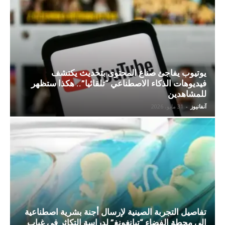
يوتيوب يفاجئ صناع المحتوى بتحديث يكتشف
فيديوهات الذكاء الاصطناعي “تلقائيا”.. هكذا ستظهر
للمشاهدين
آنفانيوز
-
31 مايو، 2026
تفاصيل التجربة الصينية لإرسال أجنة بشرية اصطناعية
إلى محطة الفضاء “تيانغونغ” لدراسة التكاثر في غياب