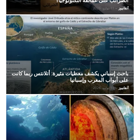
الضرائب على عمالقة التكنولوجيا؟
آنفانيوز
-
11 يوليو، 2026
باحث إسباني يكشف معطيات مثيرة: أتلانتس ربما كانت
على أبواب المغرب وإسبانيا
آنفانيوز
-
11 يوليو، 2026