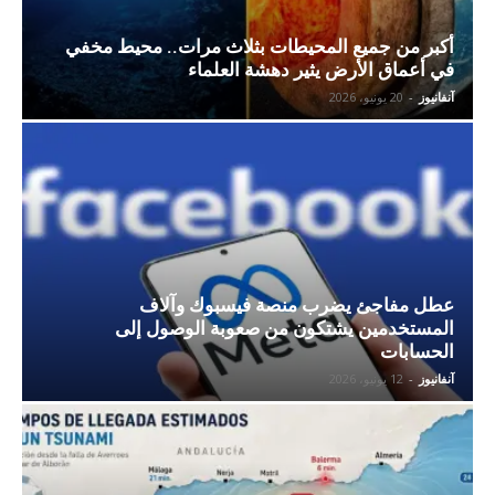
أكبر من جميع المحيطات بثلاث مرات.. محيط مخفي
في أعماق الأرض يثير دهشة العلماء
آنفانيوز
-
20 يونيو، 2026
عطل مفاجئ يضرب منصة فيسبوك وآلاف
المستخدمين يشتكون من صعوبة الوصول إلى
الحسابات
آنفانيوز
-
12 يونيو، 2026