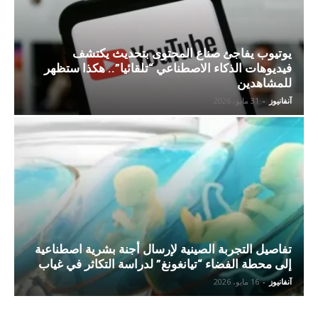
يوتيوب يفاجئ صناع المحتوى بتحديث يكتشف
فيديوهات الذكاء الاصطناعي “تلقائيا”.. هكذا ستظهر
للمشاهدين
آنفانيوز
-
31 مايو، 2026
تفاصيل التجربة الصينية لإرسال أجنة بشرية اصطناعية
إلى محطة الفضاء “تيانغونغ” لدراسة التكاثر في غياب
آنفانيوز
-
16 مايو، 2026