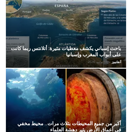
باحث إسباني يكشف معطيات مثيرة: أتلانتس ربما كانت
على أبواب المغرب وإسبانيا
آنفانيوز
-
11 يوليو، 2026
أكبر من جميع المحيطات بثلاث مرات.. محيط مخفي
في أعماق الأرض يثير دهشة العلماء