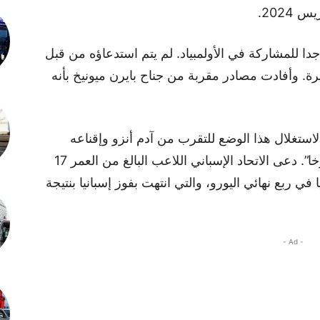
2024.
ا للمشاركة في الأولمبياد. لم يتم استدعاؤه من قبل
ة. وأفادت مصادر مقربة من جناح بايرن ميونيخ بأنه
ى الاتحاد الإسباني لكرة القدم (RFAF) لاستغلال هذا الوضع للتقرب من آدم أنزو وإقناعه
بترك المنتخب المغربي والانضمام إلى “الروخا”. دعى الاتحاد الإسباني اللاعب البالغ من العمر 17
 في ربع نهائي اليورو، والتي انتهت بفوز إسبانيا بنتيجة
- Ad -