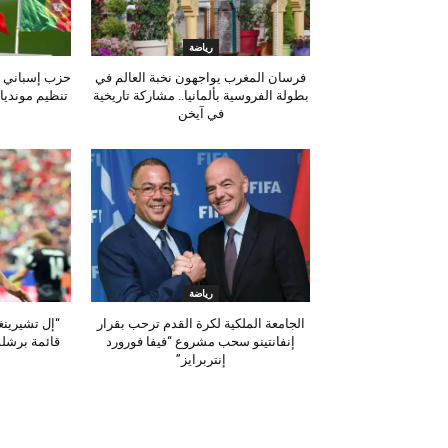
رياضة
فرسان المغرب يواجهون نخبة العالم في
حزب إسباني ي
بطولة الفروسية بألمانيا.. مشاركة تاريخية
تنظيم مونديال 2030 بسبب أحداث
في آيخن
رياضة
الجامعة الملكية لكرة القدم ترحب بقرار
“إل تشيرينغ
إنفانتينو سحب مشروع “فيفا فورورد
قائمة برشلو
إنتربرايز”