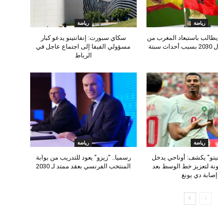
رياضة
رياضة
طالب باستبعاد المغرب من
سكاي سبورت: إنفانتينو يدعو كبار
 سبتة
مسؤولي الفيفا إلى اجتماع عاجل في
الرباط
رياضة
رياضة
يتو” يكشف: أوناحي يدخل
رسميا.. “زيزو” يعود للتدريب من بوابة
نة لتعزيز خط الوسط بعد
المنتخب الفرنسي بعقد ممتد لـ 2030
إصابة دي يونغ