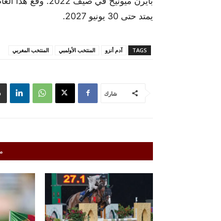
بايرن ميونيخ في صيف
يمتد حتى 30 يونيو 2027.
TAGS
آدم أنزو
المنتخب الأولمبي
المنتخب المغربي
شارك
م