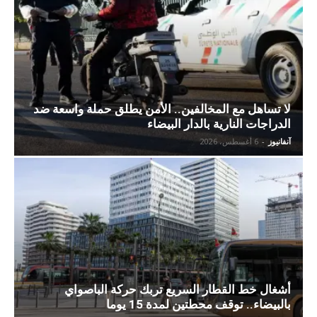
لا تساهل مع المخالفين.. الأمن يطلق حملة واسعة ضد
الدراجات النارية بالدار البيضاء
آنفانيوز
-
6 أغسطس، 2026
أشغال خط القطار السريع تربك حركة الباصواي
بالبيضاء.. توقف محطتين لمدة 15 يوما