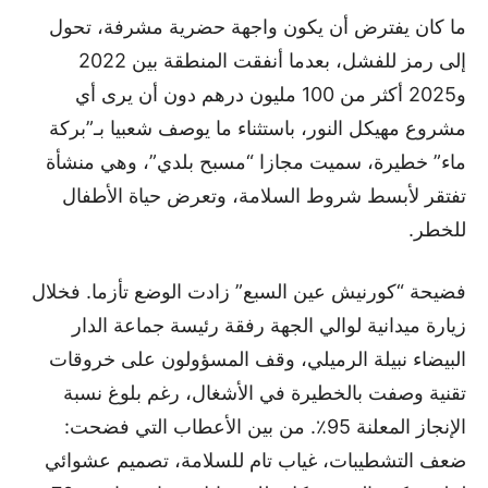
ما كان يفترض أن يكون واجهة حضرية مشرفة، تحول
إلى رمز للفشل، بعدما أنفقت المنطقة بين 2022
و2025 أكثر من 100 مليون درهم دون أن يرى أي
مشروع مهيكل النور، باستثناء ما يوصف شعبيا بـ”بركة
ماء” خطيرة، سميت مجازا “مسبح بلدي”، وهي منشأة
تفتقر لأبسط شروط السلامة، وتعرض حياة الأطفال
للخطر.
فضيحة “كورنيش عين السبع” زادت الوضع تأزما. فخلال
زيارة ميدانية لوالي الجهة رفقة رئيسة جماعة الدار
البيضاء نبيلة الرميلي، وقف المسؤولون على خروقات
تقنية وصفت بالخطيرة في الأشغال، رغم بلوغ نسبة
الإنجاز المعلنة 95٪. من بين الأعطاب التي فضحت:
ضعف التشطيبات، غياب تام للسلامة، تصميم عشوائي