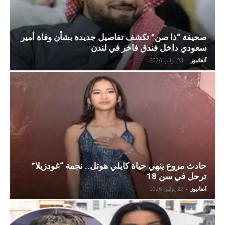
صحيفة “ذا صن” تكشف تفاصيل جديدة بشأن وفاة أمير
سعودي داخل فندق فاخر في لندن
آنفانيوز
-
23 يوليو، 2026
حادث مروع ينهي حياة كايلي هوتل.. نجمة “غودزيلا”
ترحل في سن 18
آنفانيوز
-
22 يوليو، 2026