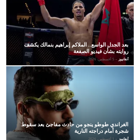
بعد الجدل الواسع.. الملاكم إبراهيم بنمالك يكشف
روايته بشأن فيديو الصفعة
آنفانيوز
-
5 أغسطس، 2026
الغراندي طوطو ينجو من حادث مفاجئ بعد سقوط
شجرة أمام دراجته النارية
آنفانيوز
-
1 أغسطس، 2026