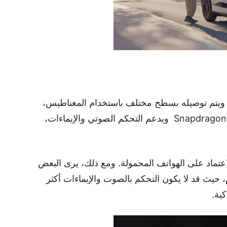
Humهو جهاز بقيمة 699 دولار، ويتم توصيله بسطح مختلف باستخدام المغناطيس،
وهو بدون شاشة. يحتوي الجهاز على معالج Snapdragon ويدعم التحكم الصوتي والإيماءات،
عتماد على الهواتف المحمولة. ومع ذلك، يرى البعض
، حيث قد لا يكون التحكم بالصوت والإيماءات أكثر
ية.