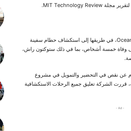
MIT Technology R.
كانت تيتان الغاطسة، التابعة لشركة OceanGate، في طريقها إلى استكشاف حطام سفينة
إلى وفاة خمسة أشخاص، بما في ذلك ستوكتون راش،
لام عن نقص في التحضير والتمويل في مشروع
الكارثة، قررت الشركة تعليق جميع الرحلات الاستكشافية
- Ad -