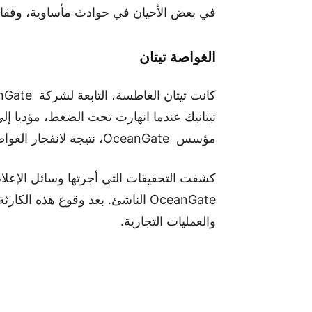
في بعض الأحيان في حوادث مأساوية، وفقا لتقرير مجلة eview
الغواصة تيتان
تيتانيك عندما انهارت تحت الضغط، مؤديا 
مؤسس OceanGate، نتيجة لانفجار الغواصة.
كشفت التحقيقات التي أجرتها وسائل الإع
OceanGate الناشئ. بعد وقوع هذه 
والعمليات التجارية.