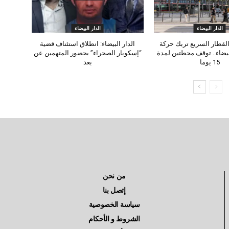
الدار البيضاء
الدار البيضاء
لقطار السريع تربك حركة
الدار البيضاء: انطلاق استئناف قضية
بيضاء.. توقف محطتين لمدة
“إسكوبار الصحراء” بحضور المتهمين عن
15 يوما
بعد
من نحن
إتصل بنا
سياسة الخصوصية
الشروط و الأحكام