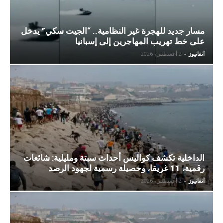
مسار جديد للهجرة غير النظامية.. “الجيت سكي” يدخل
على خط تهريب المهاجرين إلى إسبانيا
آنفانيوز
-
2 أغسطس، 2026
الداخلية تكشف كواليس أحداث سبتة ومليلية: شائعات
رقمية، 11 غريقا، وحصيلة رسمية لجهود الرصد
آنفانيوز
-
2 أغسطس، 2026