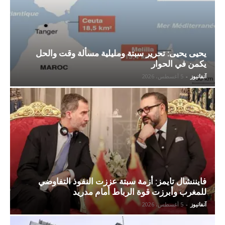
يحيى يحيى: تحرير سبتة ومليلية مسألة وقت والحل
يكمن في الحوار
آنفانيوز
-
5 أغسطس، 2026
فايننشال تايمز: أزمة سبتة عززت النفوذ التفاوضي
للمغرب وأبرزت قوة الرباط أمام مدريد
آنفانيوز
-
5 أغسطس، 2026