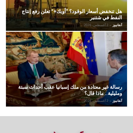
هل تنخفض أسعار الوقود؟ “أوبك+” تعلن رفع إنتاج
النفط في شتنبر
آنفانيوز
-
2 أغسطس، 2026
رسالة غير معتادة من ملك إسبانيا عقب أحداث سبتة
ومليلية.. ماذا قال؟
آنفانيوز
-
2 أغسطس، 2026