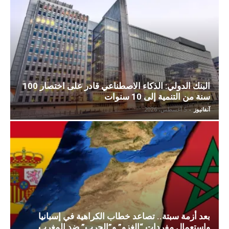
البنك الدولي: الذكاء الاصطناعي قادر على اختصار 100
سنة من التنمية إلى 10 سنوات
آنفانيوز
-
5 أغسطس، 2026
بعد أزمة سبتة.. تصاعد خطاب الكراهية في إسبانيا
واستعمال مفردات “الغزو” و”الحرب” ضد المغرب