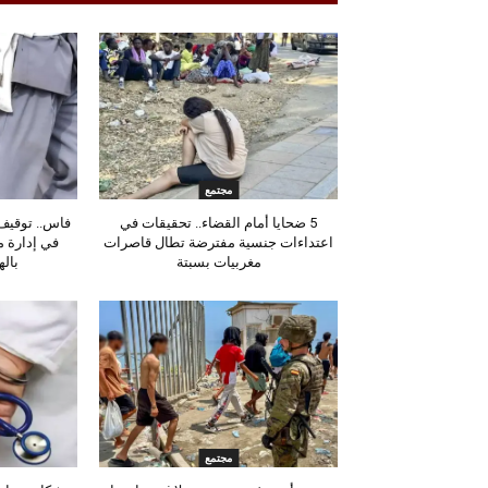
مجتمع
5 ضحايا أمام القضاء.. تحقيقات في
فاس.. توقيف 
اعتداءات جنسية مفترضة تطال قاصرات
في إدارة 
مغربيات بسبتة
باله
مجتمع