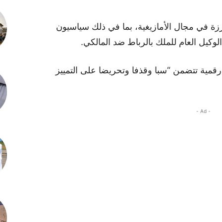
 عقب تقديم 15 شخصية بارزة في مجال الأمازيغية، بما في ذلك سياسيون
يل العام للملك بالرباط ضد المالكي.
قمية تتضمن “سبا وقذفا وتحريضا على التمييز
- Ad -