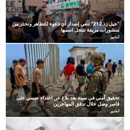
“جيل زد 212” تنفي إصدار أي دعوة للتظاهر وتحذر من
منشورات مزيفة تنتحل اسمها
آنفانيوز
-
7 أغسطس، 2026
تحقيق أمني في سبتة بعد بلاغ عن اعتداء جنسي على
قاصر وصل خلال تدفق المهاجرين
آنفانيوز
-
6 أغسطس، 2026