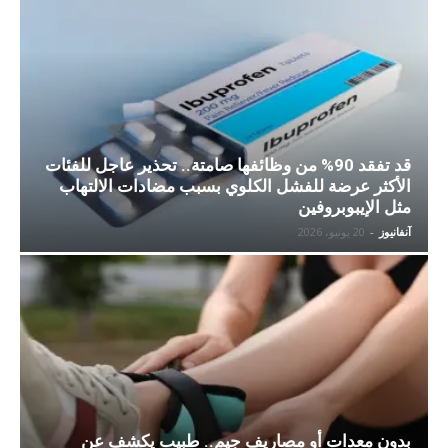
قد تفقد 90% من وظائفها صامتة.. تحذير عاجل للفئات
الأكثر عرضة للفشل الكلوي بسبب مضادات الالتهاب
مثل الإيبوبروفين
آنفانيوز
-
20 يونيو، 2026
بدون معدات أو مصاريف جيم.. طبيب يكشف عن