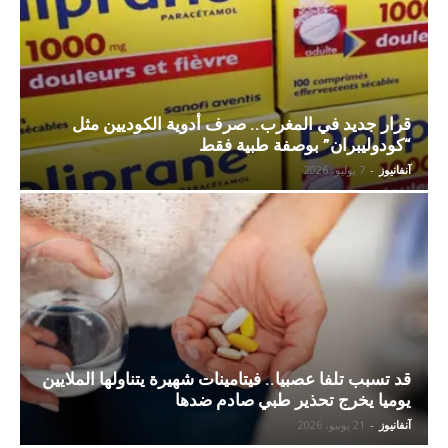
قرار جديد في المغرب.. صرف أدوية الكوديين مثل
“كودوليبران” بوصفة طبية فقط
آنفانيوز
-
7 يوليو، 2026
قد تسبب تلفا عصبيا.. فيتامينات شهيرة يتناولها الملايين
يوميا يخرج تحذير طبي صادم ضدها
آنفانيوز
-
21 يونيو، 2026