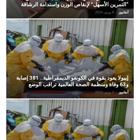
“التمرين الأسهل” لإنقاص الوزن واستدامة الرشاقة
آنفانيوز
-
8 يونيو، 2026
إيبولا يعود بقوة في الكونغو الديمقراطية.. 381 إصابة
و63 وفاة ومنظمة الصحة العالمية تراقب الوضع
آنفانيوز
-
5 يونيو، 2026