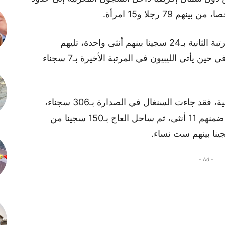
وتظهر الإحصائيات أن التونسيين يحتلون المرتبة الثانية بـ24 سجينا بينهم أنثى واحدة، تليهم
موريتانيا بـ12 سجينا، ثم مصر بنفس العدد، في حين يأتي الليبيون في المرتبة الأخيرة بـ7 سجناء
أما على صعيد الجنسيات الإفريقية غير العربية، فقد جاءت السنغال في الصدارة بـ306 سجناء،
بينهم خمس نساء، تليها نيجيريا بـ155 سجينا ضمنهم 11 أنثى، ثم ساحل العاج بـ150 سجينا من
- Ad -