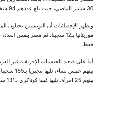
30 شتنبر الماضي، حيث بلغ عددهم 94 شخصا، من بينهم 79 رجلا و15 امرأة.
فقط.
بينهم 25 امرأة، تليها غينيا كوناكري بـ131 سجينا بينهم ست نساء.