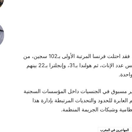
وفي ما يتعلق بالسجناء القادمين من أوروبا، فقد احتلت فرنسا المرتبة الأولى بـ102 سجين، من
بينهم ست نساء، تليها إسبانيا بـ74 سجينا بنفس عدد الإناث، ثم هولندا بـ31، وإنجلترا بـ22 بينهم
 غير مسبوق في الجنسيات داخل المؤسسات السجنية
 العابرة للحدود والتحديات المرتبطة بإدارة هذا
ظامية وشبكات الجريمة المنظمة.
المهاجرين في المغرب