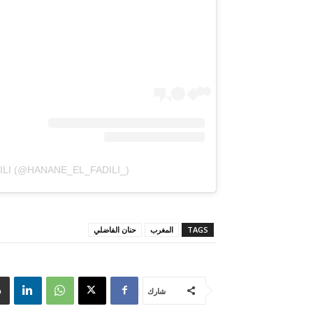
ILI (@HANANE_EL_FADILI_)
TAGS
المغرب
حنان الفاضلي
شارك