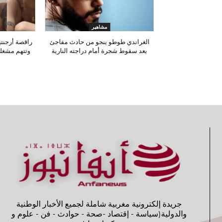
مشاهير
الغراندي طوطو ينجو من حادث مفاجئ
راقصة أرجنتي
بعد سقوط شجرة أمام دراجته النارية
وتتهم مشغله
جريدة إلكترونية مغربية شاملة لجميع الأخبار الوطنية
والدولية(سياسة - إقتصاد -صحة - حوادث - فن - علوم و