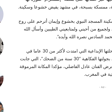
ية، ممسكة بسبحة، في مشهد يفيض خشوعا وسكينة.
ينة المسجد النبوي بخشوع وإيمان أترحم على روح
 ولجميع من أحبني ولمتابعيني الطيبين وأسأل الله
محمد السادس نصره الله وأيده”.
على الصعيد الفني، تواصل حنان الفاضلي رحلتها الإبداعية التي امتدت لأكثر من 30 عاما في
مجال الكوميديا، حيث احتفلت العام الماضي بجولتها الفكاهية “30 سنة من الضحك”، التي جابت
ض الفنان عادل الفاضلي، مؤكدا المكانة المرموقة
ئية في المغرب.
- Ad -