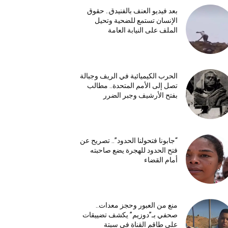
بعد فيديو العنف بالفنيدق.. حقوق
الإنسان تستمع للضحية وتحيل
الملف على النيابة العامة
الحرب الكيميائية في الريف وجبالة
تصل إلى الأمم المتحدة.. مطالب
بفتح الأرشيف وجبر الضرر
“جابونا فتحولنا الحدود”.. تصريح عن
فتح الحدود للهجرة يضع صاحبته
أمام القضاء
منع من العبور وحجز معدات..
صحفي بـ”دوزيم” يكشف تضييقات
على طاقم القناة في سبتة