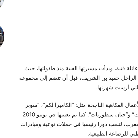
ضلي في عائلة فنية، وبدأت مسيرتها الفنية منذ طفولتها، حيث
ول مرة في برنامج “تي في 3” مع الراحل حميد بن الشريف، قبل أن تنضم إلى مجموعة
تي أرست شهرتها.
مال الفكاهية الناجحة مثل: “الكاميرا لكم”، “سوبر
حادة”، “تيلي حنان”، “فاش خدام”، “حنان نيت” و“حنان سطوريات”. كما تم تعيينها في يونيو 2010
لمغرب، لتلعب دورا رئيسيا في حملات توعية ومبادرات
طني للرضاعة الطبيعية.