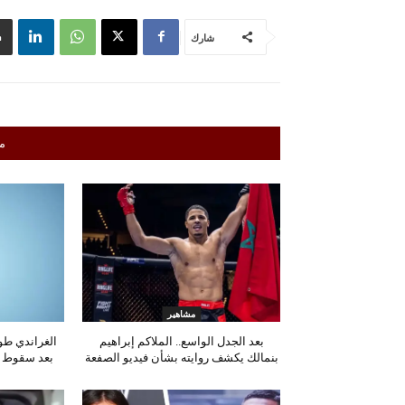
شارك
م
مشاهير
بعد الجدل الواسع.. الملاكم إبراهيم
الغراندي ط
بنمالك يكشف روايته بشأن فيديو الصفعة
بعد سقوط شج