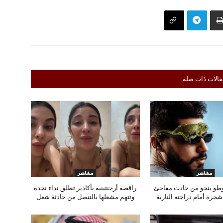
قالات ذات صلة
مشاهير
مشاهير
وطو ينجو من حادث مفاجئ
راقصة أرجنتينية بأكادير تطلق نداء نجدة
رة أمام دراجته النارية
وتتهم مشغلها بالتنصل من حادثة شغل