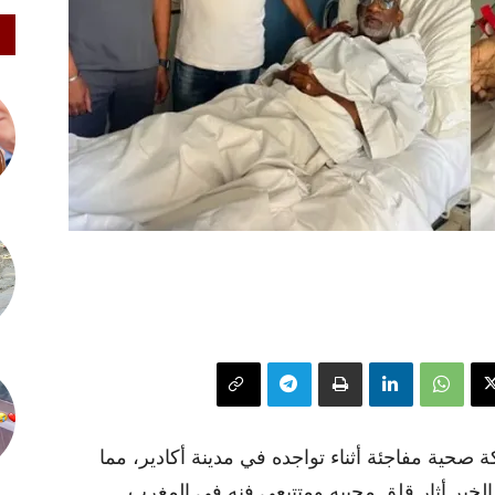
صحية مفاجئة أثناء تواجده في مدينة أكادير، مما
لخبر أثار قلق محبيه ومتتبعي فنه في المغرب