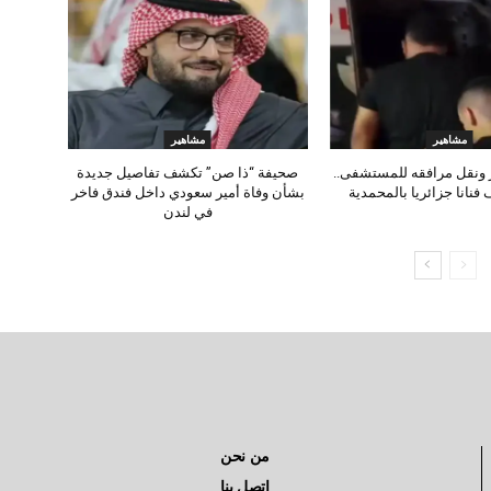
مشاهير
مشاهير
 ونقل مرافقه للمستشفى..
صحيفة “ذا صن” تكشف تفاصيل جديدة
 فنانا جزائريا بالمحمدية
بشأن وفاة أمير سعودي داخل فندق فاخر
في لندن
من نحن
إتصل بنا