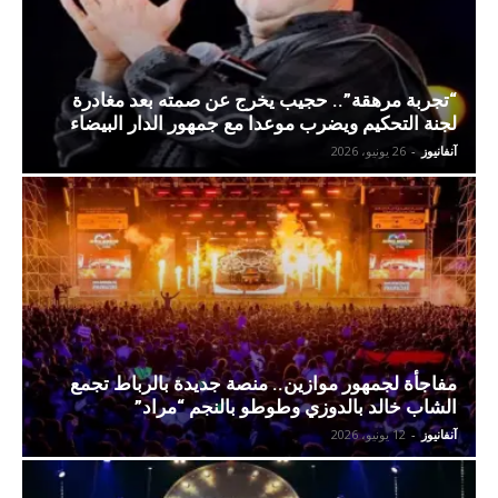
“تجربة مرهقة”.. حجيب يخرج عن صمته بعد مغادرة
لجنة التحكيم ويضرب موعدا مع جمهور الدار البيضاء
آنفانيوز
-
26 يونيو، 2026
مفاجأة لجمهور موازين.. منصة جديدة بالرباط تجمع
الشاب خالد بالدوزي وطوطو بالنجم “مراد”
آنفانيوز
-
12 يونيو، 2026