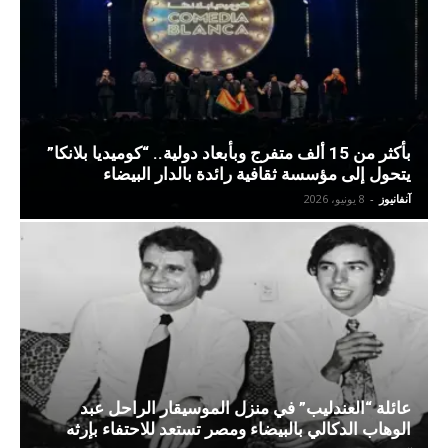
بأكثر من 15 ألف متفرج وبأبعاد دولية.. “كوميديا بلانكا”
يتحول إلى مؤسسة ثقافية رائدة بالدار البيضاء
آنفانيوز
-
8 يونيو، 2026
عائلة “العندليب” في منزل الموسيقار الراحل عبد
الوهاب الدكالي بالبيضاء ومصر تستعد للاحتفاء بإرثه