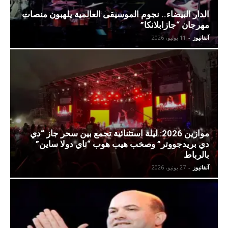
الدار البيضاء.. نجوم الموسيقى العالمية يلهبون منصات
مهرجان “جازابلانكا”
آنفانيوز
-
11 يوليو، 2026
موازين 2026: ليلة استثنائية تجمع بين سحر جاز “دي
دي بريدجووتر” وصخب هيب هوب “تاي دولا ساين”
بالرباط
آنفانيوز
-
27 يونيو، 2026