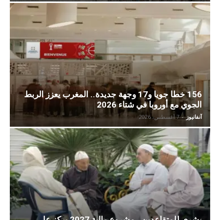
156 خطا جويا و17 وجهة جديدة.. المغرب يعزز الربط
الجوي مع أوروبا في شتاء 2026
آنفانيوز
-
7 أغسطس، 2026
بشرى للمتقاعدين.. مشروع مالية 2027 يركز على