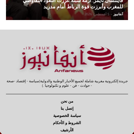
فايننشال تايمز: أزمة سبتة عززت النفوذ التفاوضي
للمغرب وأبرزت قوة الرباط أمام مدريد
آنفانيوز
-
5 أغسطس، 2026
جريدة إلكترونية مغربية شاملة لجميع الأخبار الوطنية والدولية(سياسة - إقتصاد -صحة
- حوادث - فن - علوم و تكنولوجيا .)
من نحن
إتصل بنا
سياسة الخصوصية
الشروط و الأحكام
الأرشيف