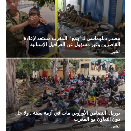
مصدر دبلوماسي لـ “ومع”: المغرب مستعد لإعادة
القاصرين وغير مسؤول عن العراقيل الإسبانية
آنفانيوز
-
7 أغسطس، 2026
بوريل: التضامن الأوروبي مات في أزمة سبتة.. ولا حل
دون التعاون مع المغرب
آنفانيوز
-
5 أغسطس، 2026