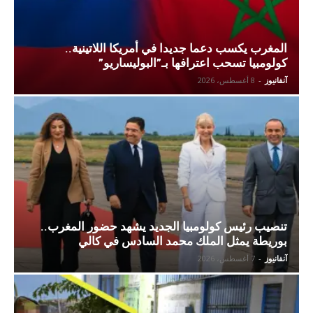
المغرب يكسب دعما جديدا في أمريكا اللاتينية..
كولومبيا تسحب اعترافها بـ”البوليساريو”
آنفانيوز
-
8 أغسطس، 2026
تنصيب رئيس كولومبيا الجديد يشهد حضور المغرب..
بوريطة يمثل الملك محمد السادس في كالي
آنفانيوز
-
7 أغسطس، 2026