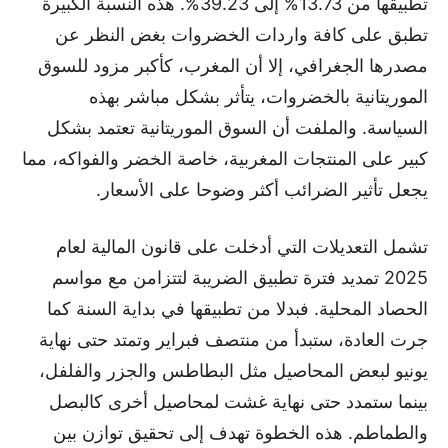
تطبيقها من 13.73% إلى 39.23%. هذه النسبة الكبيرة
تطبق على كافة واردات الخضروات بغض النظر عن
مصدرها الجغرافي، إلا أن المغرب، كأكبر مزود للسوق
الموريتانية بالخضروات، يتأثر بشكل مباشر بهذه
السياسة. والملفت أن السوق الموريتانية تعتمد بشكل
كبير على المنتجات المغربية، خاصة الخضر والفواكه، مما
يجعل تأثير الضرائب أكثر وضوحا على الأسعار.
تشمل التعديلات التي أدخلت على قانون المالية لعام
2025 تمديد فترة تطبيق الضريبة لتتزامن مع مواسم
الحصاد المحلية. فبدلا من تطبيقها في بداية السنة كما
جرت العادة، ستبدأ من منتصف فبراير وتمتد حتى نهاية
يونيو لبعض المحاصيل مثل البطاطس والجزر والفلفل،
بينما ستمدد حتى نهاية غشت لمحاصيل أخرى كالبصل
والطماطم. هذه الخطوة تهدف إلى تحقيق توازن بين