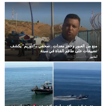
منع من العبور وحجز معدات.. صحفي بـ”دوزيم” يكشف
تضييقات على طاقم القناة في سبتة
آنفانيوز
-
8 أغسطس، 2026