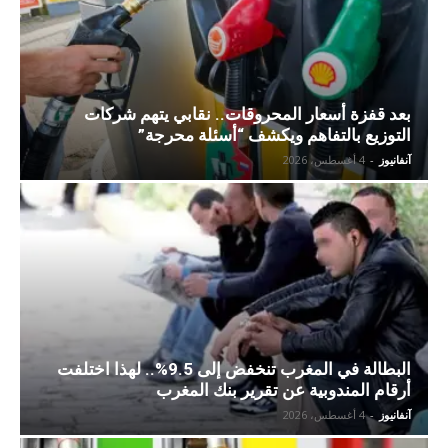
بعد قفزة أسعار المحروقات.. نقابي يتهم شركات
التوزيع بالتفاهم ويكشف “أسئلة محرجة”
آنفانيوز
-
4 أغسطس، 2026
البطالة في المغرب تنخفض إلى 9.5%.. لهذا اختلفت
أرقام المندوبية عن تقرير بنك المغرب
آنفانيوز
-
4 أغسطس، 2026