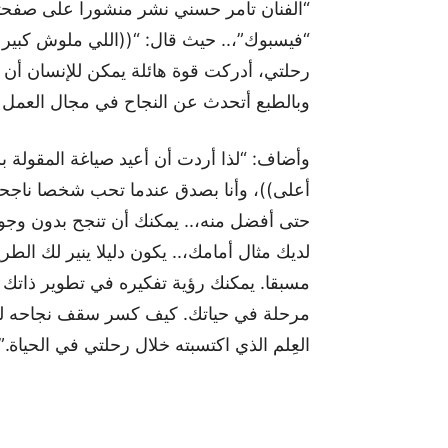
“الفنان تامر حسني نشر منشورا على صفحته
“فيسبوك”،.. حيث قال: “((اللي ملوش كبير ي
رحلتي، أدركت قوة هائلة يمكن للإنسان أن 
وبالطبع أتحدث عن النجاح في مجال العمل 
وأضاف: “لذا أردت أن أعيد صياغة المقولة
أعلى))، وأنا بصدق عندما تحب شخصا ناجحا و
حتى أفضل منه،.. يمكنك أن تنجح بدون وجو
لديك مثال أمامك،.. يكون دليلا ينير لك ال
مسبقا. يمكنك رؤية تفكيره في تطوير ذاتك و
مرحلة في حياتك. كيف كسر سقف نجاحه ليك
العِلم الذي اكتسبته خلال رحلتي في الحياة.”