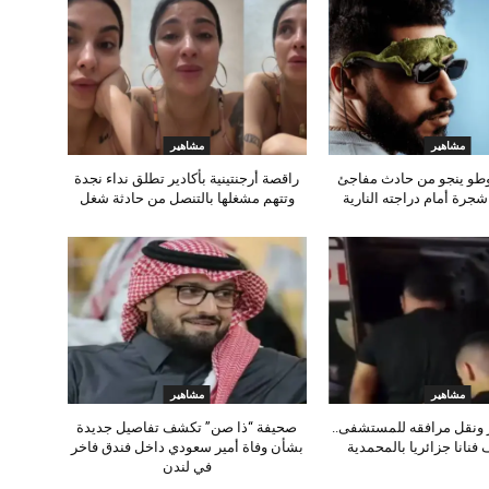
مشاهير
مشاهير
وطو ينجو من حادث مفاجئ
راقصة أرجنتينية بأكادير تطلق نداء نجدة
رة أمام دراجته النارية
وتتهم مشغلها بالتنصل من حادثة شغل
مشاهير
مشاهير
 ونقل مرافقه للمستشفى..
صحيفة “ذا صن” تكشف تفاصيل جديدة
 فنانا جزائريا بالمحمدية
بشأن وفاة أمير سعودي داخل فندق فاخر
في لندن