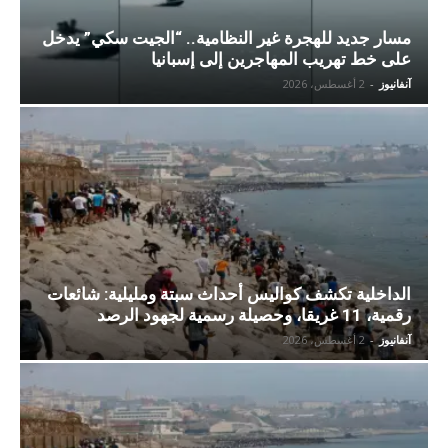
مسار جديد للهجرة غير النظامية.. “الجيت سكي” يدخل
على خط تهريب المهاجرين إلى إسبانيا
آنفانيوز
-
2 أغسطس، 2026
الداخلية تكشف كواليس أحداث سبتة ومليلية: شائعات
رقمية، 11 غريقا، وحصيلة رسمية لجهود الرصد
آنفانيوز
-
2 أغسطس، 2026