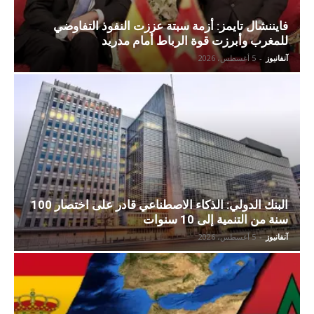
فايننشال تايمز: أزمة سبتة عززت النفوذ التفاوضي
للمغرب وأبرزت قوة الرباط أمام مدريد
آنفانيوز
-
5 أغسطس، 2026
البنك الدولي: الذكاء الاصطناعي قادر على اختصار 100
سنة من التنمية إلى 10 سنوات
آنفانيوز
-
5 أغسطس، 2026