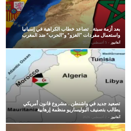
بعد أزمة سبتة.. تصاعد خطاب الكراهية في إسبانيا
واستعمال مفردات “الغزو” و”الحرب” ضد المغرب
آنفانيوز
-
5 أغسطس، 2026
تصعيد جديد في واشنطن.. مشروع قانون أمريكي
يطالب بتصنيف البوليساريو منظمة إرهابية
آنفانيوز
-
2 أغسطس، 2026