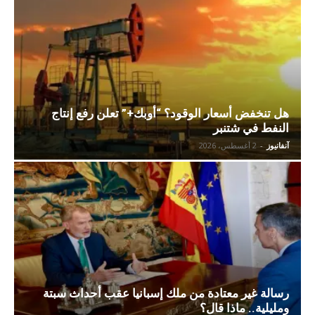
هل تنخفض أسعار الوقود؟ “أوبك+” تعلن رفع إنتاج
النفط في شتنبر
آنفانيوز
-
2 أغسطس، 2026
رسالة غير معتادة من ملك إسبانيا عقب أحداث سبتة
ومليلية.. ماذا قال؟