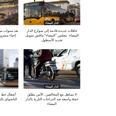
الدار البيضاء
حافلات جديدة قادمة إلى شوارع الدار
بعد سنوات من 
البيضاء.. مجلس “البيضاء” يناقش تمويل
إحياء مشروع
تجديد الأسطول
الدار البيضاء
لا تساهل مع المخالفين.. الأمن يطلق
أشغال خط ا
حملة واسعة ضد الدراجات النارية بالدار
الباصواي بال
البيضاء