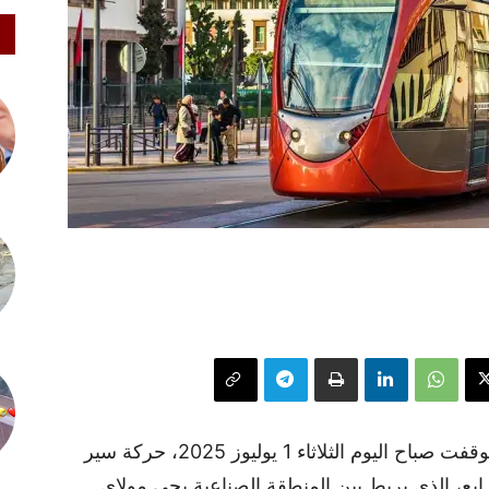
في واقعة أربكت تنقلات مئات المواطنين، توقفت صباح اليوم الثلاثاء 1 يوليوز 2025، حركة سير
ابع، الذي يربط بين المنطقة الصناعية بحي مولاي