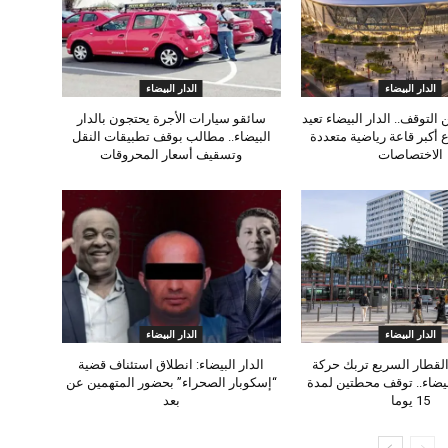
الدار البيضاء
الدار البيضاء
التوقف.. الدار البيضاء تعيد
سائقو سيارات الأجرة يحتجون بالدار
 أكبر قاعة رياضية متعددة
البيضاء.. مطالب بوقف تطبيقات النقل
الاختصاصات
وتسقيف أسعار المحروقات
الدار البيضاء
الدار البيضاء
لقطار السريع تربك حركة
الدار البيضاء: انطلاق استئناف قضية
بيضاء.. توقف محطتين لمدة
“إسكوبار الصحراء” بحضور المتهمين عن
15 يوما
بعد