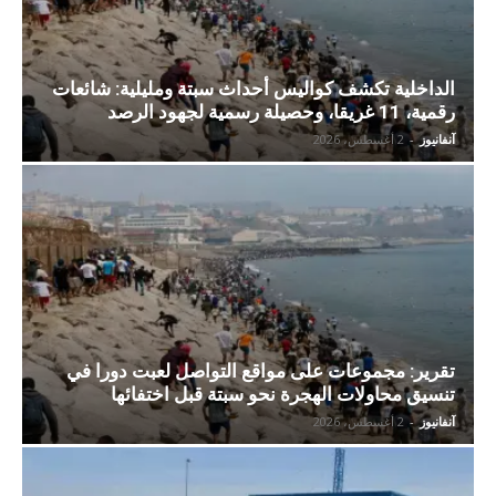
الداخلية تكشف كواليس أحداث سبتة ومليلية: شائعات
رقمية، 11 غريقا، وحصيلة رسمية لجهود الرصد
آنفانيوز
-
2 أغسطس، 2026
تقرير: مجموعات على مواقع التواصل لعبت دورا في
تنسيق محاولات الهجرة نحو سبتة قبل اختفائها
آنفانيوز
-
2 أغسطس، 2026