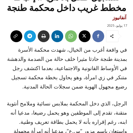
مخطط غريب داخل محكمة طنجة
آنفانيوز
17 يوليو، 2025
في واقعة أغرب من الخيال، شهدت محكمة الأسرة
بمدينة طنجة حادثا مثيرا خلف حالة من الصدمة والدهشة
في الأوساط القانونية والاجتماعية، بعدما اكتشف رجل
متنكر في زي امرأة، وهو يحاول بخطة محكمة تسجيل
رضيع مجهول الهوية ضمن سجلات الحالة المدنية.
الرجل، الذي دخل المحكمة بملابس نسائية وملامح أنثوية
متقنة، تقدم إلى الموظفين وهو يحمل رضيعا، مدعيا أنه
ابنه، رغم إقراره بأنه لا يحمل بطاقة تعريف وطنية.
واستعان باسم مزور “س.ع”، مدعيا أنه امرأة مجهولة