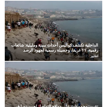
الداخلية تكشف كواليس أحداث سبتة ومليلية: شائعات
رقمية، 11 غريقا، وحصيلة رسمية لجهود الرصد
آنفانيوز
-
2 أغسطس، 2026
تقرير: مجموعات على مواقع التواصل لعبت دورا في