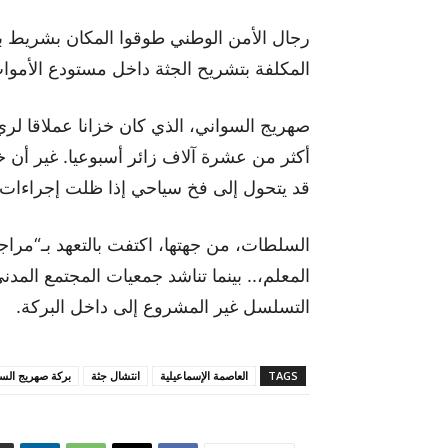
رجال الأمن الوطني طوقوا المكان بشريط بلاس
المكلفة بتشريح الجثة داخل مستودع الأم
صهريج السواني، الذي كان خزانا عملاقا لري
أكثر من عشرة آلاف زائر أسبوعيا. غير أن خ
قد يتحول إلى فخ سياحي إذا ظلت إجراءات 
السلطات، من جهتها، اكتفت بالتعهد بـ“مراجع
المعلم،.. بينما تناشد جمعيات المجتمع المد
التسلسل غير المشروع إلى داخل البركة.
TAGS
العاصمة الإسماعيلية
انتشال جثة
بركة صهريج الس