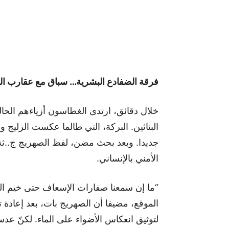
فرقة الضفادع البشرية… سباق مع عقارب الم
خلال دقائق، ارتدى الغطاسون أزياءهم الحا
البنائين. البركة، التي طالما عكست الزليج
جديدا. وبعد بحث مضن، لفظ الصهريج ج..ثة 
الأمني بالإنساني.
“ما إن سمعنا صفارات الإسعاف حتى خيم الذ
الموقع، مضيفا أن الصهريج بات، بعد إعادة تأ
لتوثيق انعكاس الأضواء على الماء. لكنّ ع