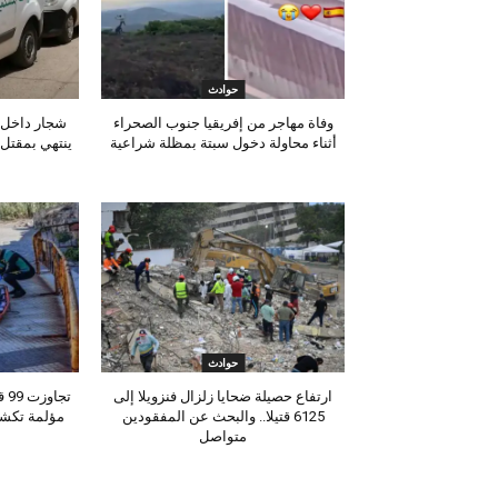
حوادث
وفاة مهاجر من إفريقيا جنوب الصحراء
شجار داخل
أثناء محاولة دخول سبتة بمظلة شراعية
ينتهي بمقتل
حوادث
ارتفاع حصيلة ضحايا زلزال فنزويلا إلى
تج
6125 قتيلا.. والبحث عن المفقودين
مؤلمة تكش
متواصل