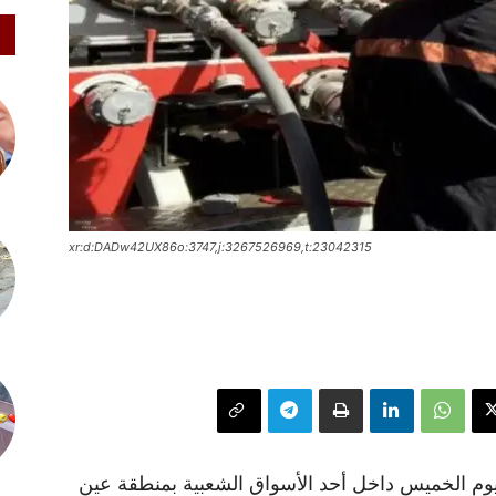
xr:d:DADw42UX86o:3747,j:3267526969,t:23042315
يوم الخميس داخل أحد الأسواق الشعبية بمنطقة عين