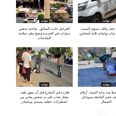
حوادث
حوادث
 حفل زفاف بسوق السبت
الفرامل خانت السائق.. شاحنة تدهس
 شاب وإصابة ثلاثة أشخاص
سيارات في الجديدة وتفتح ملف سلامة
الشاحنات
حوادث
حوادث
اوزت 99 قتيلا منذ بداية السنة.. أرقام
طارده في الشارع قبل أن يجهز عليه..
ف حجم الفاجعة بسواحل
مقتل شاب على يد شخص يعاني من
الشمال
اضطرابات عقلية بسيدي بوعثمان