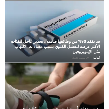
قد تفقد 90% من وظائفها صامتة.. تحذير عاجل للفئات
الأكثر عرضة للفشل الكلوي بسبب مضادات الالتهاب
مثل الإيبوبروفين
آنفانيوز
-
20 يونيو، 2026
بدون معدات أو مصاريف جيم.. طبيب يكشف عن