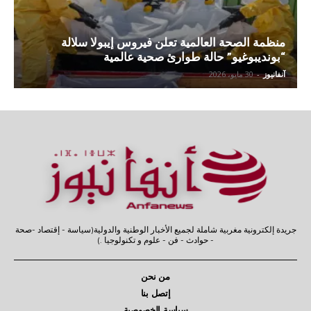
منظمة الصحة العالمية تعلن فيروس إيبولا سلالة
“بونديبوغيو” حالة طوارئ صحية عالمية
آنفانيوز
-
30 مايو، 2026
جريدة إلكترونية مغربية شاملة لجميع الأخبار الوطنية والدولية(سياسة - إقتصاد -صحة
- حوادث - فن - علوم و تكنولوجيا .)
من نحن
إتصل بنا
سياسة الخصوصية