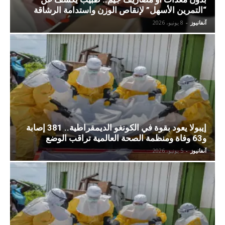
“التمرين الأسهل” لإنقاص الوزن واستدامة الرشاقة
آنفانيوز
-
8 يونيو، 2026
إيبولا يعود بقوة في الكونغو الديمقراطية.. 381 إصابة
و63 وفاة ومنظمة الصحة العالمية تراقب الوضع
آنفانيوز
-
5 يونيو، 2026