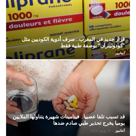
قرار جديد في المغرب.. صرف أدوية الكوديين مثل
“كودوليبران” بوصفة طبية فقط
آنفانيوز
-
7 يوليو، 2026
قد تسبب تلفا عصبيا.. فيتامينات شهيرة يتناولها الملايين
يوميا يخرج تحذير طبي صادم ضدها
آنفانيوز
-
21 يونيو، 2026