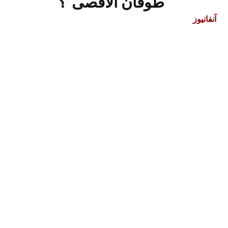
“طوفان الأقصى”؟
آنفانيوز