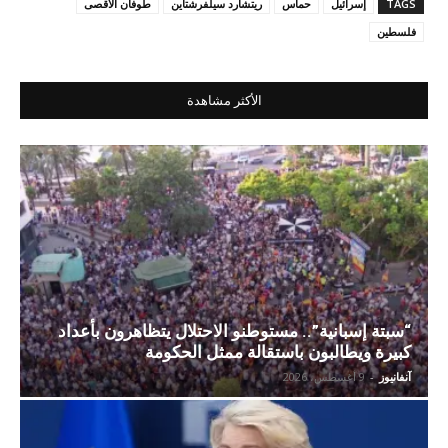
TAGS
إسرائيل
حماس
ريتشارد سيلفرشتاين
طوفان الأقصى
فلسطين
الأكثر مشاهدة
“سبتة إسبانية”.. مستوطنو الاحتلال يتظاهرون بأعداد
كبيرة ويطالبون باستقالة ممثل الحكومة
آنفانيوز
-
9 أغسطس، 2026