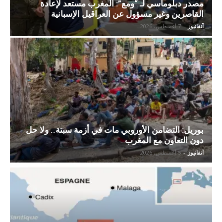
مصدر دبلوماسي لـ “ومع”: المغرب مستعد لإعادة
القاصرين وغير مسؤول عن العراقيل الإسبانية
آنفانيوز
-
7 أغسطس، 2026
بوريل: التضامن الأوروبي مات في أزمة سبتة.. ولا حل
دون التعاون مع المغرب
آنفانيوز
-
5 أغسطس، 2026