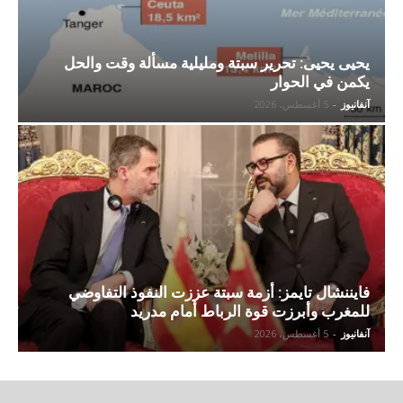
يحيى يحيى: تحرير سبتة ومليلية مسألة وقت والحل
يكمن في الحوار
آنفانيوز
-
5 أغسطس، 2026
فايننشال تايمز: أزمة سبتة عززت النفوذ التفاوضي
للمغرب وأبرزت قوة الرباط أمام مدريد
آنفانيوز
-
5 أغسطس، 2026