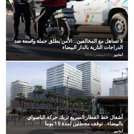
لا تساهل مع المخالفين.. الأمن يطلق حملة واسعة ضد
الدراجات النارية بالدار البيضاء
آنفانيوز
-
6 أغسطس، 2026
أشغال خط القطار السريع تربك حركة الباصواي
بالبيضاء.. توقف محطتين لمدة 15 يوما
آنفانيوز
-
6 أغسطس، 2026