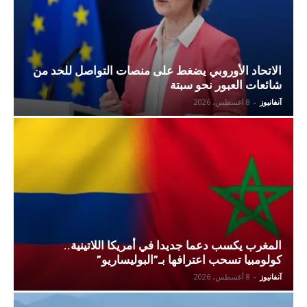
الاتحاد الأوروبي يضغط على منصات التواصل للحد من
شائعات العبور نحو سبتة
آنفانيوز
-
8 أغسطس، 2026
المغرب يكسب دعما جديدا في أمريكا اللاتينية..
كولومبيا تسحب اعترافها بـ”البوليساريو”
آنفانيوز
-
8 أغسطس، 2026