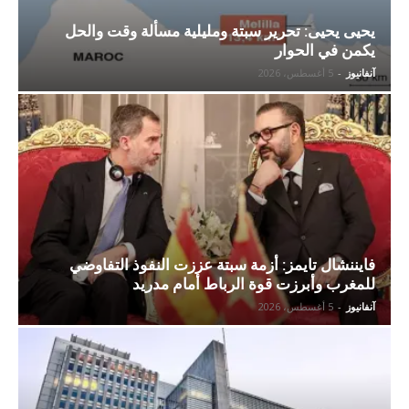
يحيى يحيى: تحرير سبتة ومليلية مسألة وقت والحل
يكمن في الحوار
آنفانيوز
-
5 أغسطس، 2026
فايننشال تايمز: أزمة سبتة عززت النفوذ التفاوضي
للمغرب وأبرزت قوة الرباط أمام مدريد
آنفانيوز
-
5 أغسطس، 2026