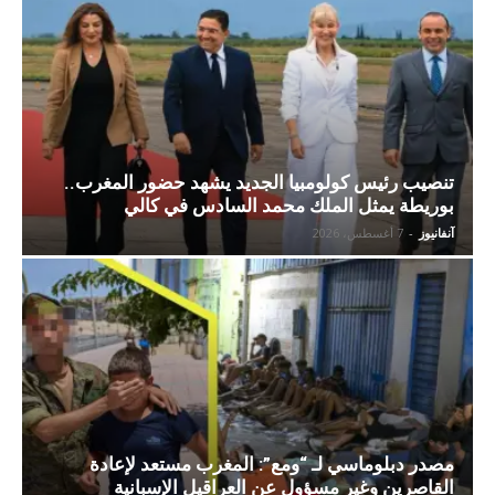
تنصيب رئيس كولومبيا الجديد يشهد حضور المغرب..
بوريطة يمثل الملك محمد السادس في كالي
آنفانيوز
-
7 أغسطس، 2026
مصدر دبلوماسي لـ “ومع”: المغرب مستعد لإعادة
القاصرين وغير مسؤول عن العراقيل الإسبانية