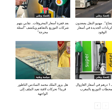
إقتصاد وطني
إقتصاد وطني
حتجاج”.. مهنيو النقل يصعدون
بعد قفزة أسعار المحروقات.. نقابي يتهم
لزيادات الجديدة في أسعار
شركات التوزيع بالتفاهم ويكشف “أسئلة
الوقود
محرجة”
إقتصاد وطني
سياسة وطنية
زيادة جديدة بـ 1 درهم في أسعار الغازوال
هل يزور الملك محمد السادس الناظور
بمحطات التوزيع بالمغرب
قريبا؟ تحركات لافتة تعيد الملف إلى
الواجهة