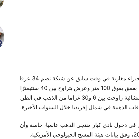
ولا يتوقف المشهد عند أسيرام، فقد كشف خبراء مغاربة في وقت سابق عن شبكة تضم 34 عرقا
من الكوارتز الغني بالذهب في إقليم كلميم، بعمق يفوق 100 متر وعرض يتراوح بين 40 سنتيمترًا
و1.5 متر، حيث أظهرت التحاليل تركيزات استثنائية راوحت بين 6 و30 غراما من الذهب في الطن
افات الذهبية في شمال إفريقيا خلال السنوات الأخيرة.
 في دخول نادي كبار منتجي الذهب عالميا، خاصة وأن
إنتاج المملكة لم يتجاوز 6.8 أطنان سنة 2022، وفق بيانات هيئة المسح الجيولوجي الأمريكية.