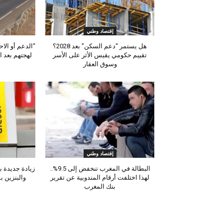
إقتصاد وطني
هل يستمر “دعم السكن” بعد 2028؟
“الدعم أو الا
تقييم حكومي يقيس الأثر على الأسر
لهجتهم بعد ا
وسوق العقار
إقتصاد وطني
البطالة في المغرب تنخفض إلى 9.5%..
لهذا اختلفت أرقام المندوبية عن تقرير
والبنزين 
بنك المغرب