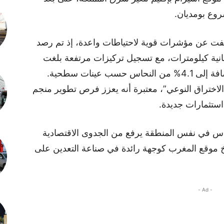
روع بومديان.
فت عن مؤشرات قوية لاحتياطات واعدة، إذ تم رصد
انية كيلومترات، مع تسجيل تركيزات مرتفعة بلغت
12.2 غراما من الذهب في الطن الواحد، إضافة إلى 4.1% من النحاس حسب عينات سطحية.
Aya  هذا الإنجاز بـ”الاختراق النوعي”، معتبرة أنه يعزز فرص تطوير منجم
استثمارات جديدة.
حاس في نفس المنطقة يرفع من الجدوى الاقتصادية
خ موقع المغرب كوجهة رائدة في صناعة التعدين على
- Ad -