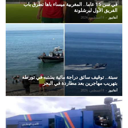
في سن 15 عاما.. المغربية ميساء باها تطرق باب
الفريق الأول لبرشلونة
آنفانيوز
-
8 أغسطس، 2026
سبتة.. توقيف سائق دراجة مائية يشتبه في تورطه
بتهريب مهاجرين بعد مطاردة في البحر
آنفانيوز
-
8 أغسطس، 2026