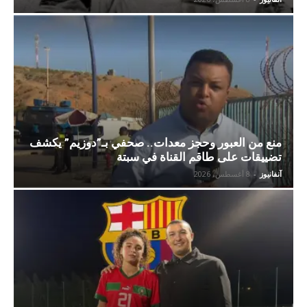
منع من العبور وحجز معدات.. صحفي بـ”دوزيم” يكشف
تضييقات على طاقم القناة في سبتة
آنفانيوز
-
8 أغسطس، 2026