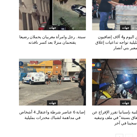
جهات
جهات
1500 عالق اليوم و4 آلاف إضافيون
سبتة.. رجل وامرأة مغربيان يحملان رضيعا
يلية تواجه تداعيات إغلاق
يقتحمان منزلا بعد كسر نافذته
عبر بني أنصار
جهات
جهات
ة بإسبانيا تقرر الإفراج عن
إصابة 6 عناصر شرطة واعتقال 4 أشخاص
اق بسبتة” في ملف وتبقيه
في مداهمة لشباك مخدرات بمليلية
سجينا في آخر