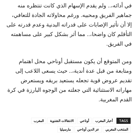
في أدائه،.. ولم يقدم الإسهام الذي كانت تنتظره منه
جماهير الفريق ومحبيه. ورغم محاولاته الجادة للتعافي،
إلا أن تأثير الإصابات على قدراته البدنية وعدم قدرته على
التأقلم كان واضحا،.. مما أثر بشكل كبير على مساهمته
في الفريق.
ومن المتوقع أن يكون مستقبل أوناحي محل اهتمام
ومتابعة من قبل عدة أندية،.. حيث يسعى اللاعب إلى
تقديم عروض قوية تجعله يستعيد بريقه ويستعرض
مهاراته الاستثنائية التي جعلته من الوجوه البارزة في كرة
القدم المغربية.
TAGS
أخبار المغرب
أوناحي
الانتقالات الشتوية
المغرب
المنتخب المغربي
عز الدين أوناحي
مارسيليا