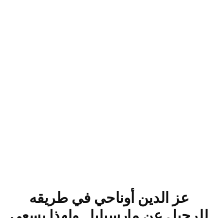
عز الدين أوناحي في طريقه
للرحيل عن مارسيليا.. ولهذا يسعى