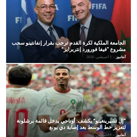
الجامعة الملكية لكرة القدم ترحب بقرار إنفانتينو سحب
مشروع “فيفا فورورد إنتربرايز”
آنفانيوز
-
1 أغسطس، 2026
“إل تشيرينغيتو” يكشف: أوناحي يدخل قائمة برشلونة
لتعزيز خط الوسط بعد إصابة دي يونغ
آنفانيوز
-
1 أغسطس، 2026