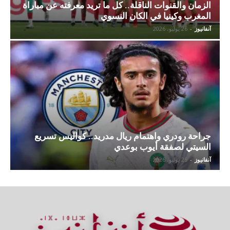
الزمان والقنوات الناقلة.. كل ما تريد معرفته عن مباراة
المغرب وكينيا في الكان النسوي
آنفانيوز
-
26 يوليو، 2026
جراحة رودري واهتمام ريال مدريد.. كواليس تسريع
السيتي لصفقة أيوب بوعدي
آنفانيوز
-
25 يوليو، 2026