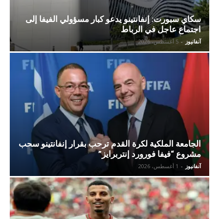
سكاي سبورت: إنفانتينو يدعو كبار مسؤولي الفيفا إلى
اجتماع عاجل في الرباط
آنفانيوز
-
5 أغسطس، 2026
الجامعة الملكية لكرة القدم ترحب بقرار إنفانتينو سحب
مشروع “فيفا فورورد إنتربرايز”
آنفانيوز
-
1 أغسطس، 2026