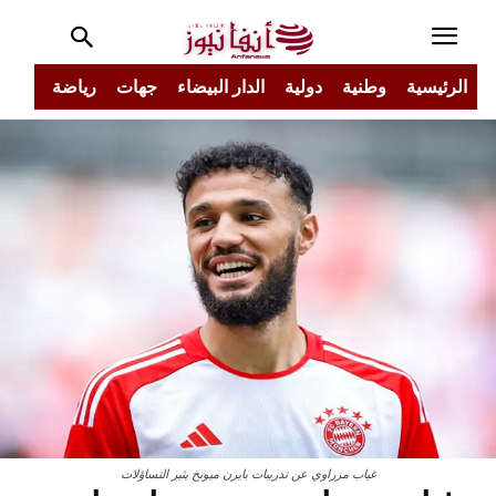
الرئيسية
وطنية
دولية
الدار البيضاء
جهات
رياضة
مجتم
غياب مزراوي عن تدريبات بايرن ميونخ يثير التساؤلات