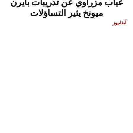
غياب مزراوي عن تدريبات بايرن
ميونخ يثير التساؤلات
آنفانيوز