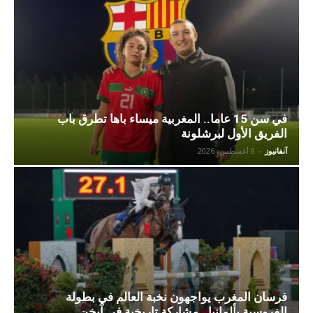
في سن 15 عاما.. المغربية ميساء باها تطرق باب
الفريق الأول لبرشلونة
آنفانيوز
-
8 أغسطس، 2026
فرسان المغرب يواجهون نخبة العالم في بطولة
الفروسية بألمانيا.. مشاركة تاريخية في آيخن