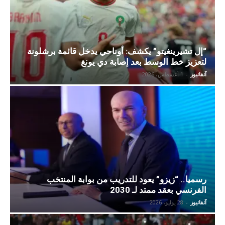
“إل تشيرينغيتو” يكشف: أوناحي يدخل قائمة برشلونة
لتعزيز خط الوسط بعد إصابة دي يونغ
آنفانيوز
-
1 أغسطس، 2026
رسميا.. “زيزو” يعود للتدريب من بوابة المنتخب
الفرنسي بعقد ممتد لـ 2030
آنفانيوز
-
28 يوليو، 2026