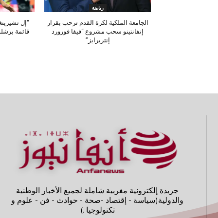
رياضة
الجامعة الملكية لكرة القدم ترحب بقرار
“إل تشيرينغ
إنفانتينو سحب مشروع “فيفا فورورد
قائمة برشلو
إنتربرايز”
جريدة إلكترونية مغربية شاملة لجميع الأخبار الوطنية
والدولية(سياسة - إقتصاد -صحة - حوادث - فن - علوم و
تكنولوجيا .)