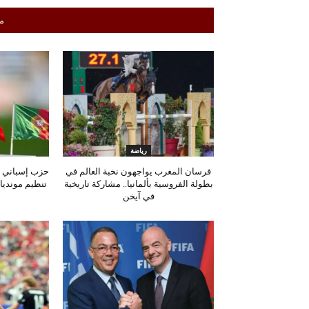
م
رياضة
فرسان المغرب يواجهون نخبة العالم في
حزب إسباني ي
بطولة الفروسية بألمانيا.. مشاركة تاريخية
تنظيم مونديال 2030 بسبب أحداث
في آيخن