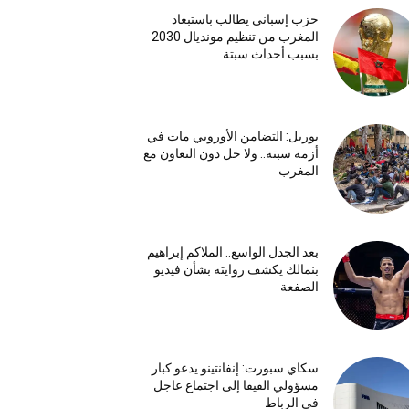
حزب إسباني يطالب باستبعاد
المغرب من تنظيم مونديال 2030
بسبب أحداث سبتة
بوريل: التضامن الأوروبي مات في
أزمة سبتة.. ولا حل دون التعاون مع
المغرب
بعد الجدل الواسع.. الملاكم إبراهيم
بنمالك يكشف روايته بشأن فيديو
الصفعة
سكاي سبورت: إنفانتينو يدعو كبار
مسؤولي الفيفا إلى اجتماع عاجل
في الرباط