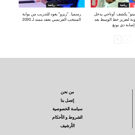
رياضة
رياضة
يتو” يكشف: أوناحي يدخل
رسميا.. “زيزو” يعود للتدريب من بوابة
نة لتعزيز خط الوسط بعد
المنتخب الفرنسي بعقد ممتد لـ 2030
إصابة دي يونغ
من نحن
إتصل بنا
سياسة الخصوصية
الشروط و الأحكام
الأرشيف