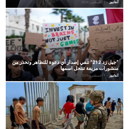
آنفانيوز
-
7 أغسطس، 2026
“جيل زد 212” تنفي إصدار أي دعوة للتظاهر وتحذر من
منشورات مزيفة تنتحل اسمها
آنفانيوز
-
7 أغسطس، 2026