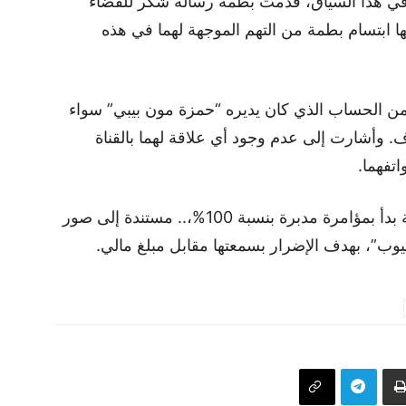
 العام المغربي في نهاية عام 2019. وفي هذا السياق، قدّمت بطمة رسالة شكر للقضاء
ا ابتسام بطمة من التهم الموجهة لهما في هذه
من الحساب الذي كان يديره “حمزة مون بيبي” سواء
اف. وأشارت إلى عدم وجود أي علاقة لهما بالقناة
تفهما.
وأوضحت أن الجدل الذي ترافق هذه القضية بدأ بمؤامرة مدبرة بنسبة 100%،.. مستندة إلى صور
وب”، بهدف الإضرار بسمعتها مقابل مبلغ مالي.