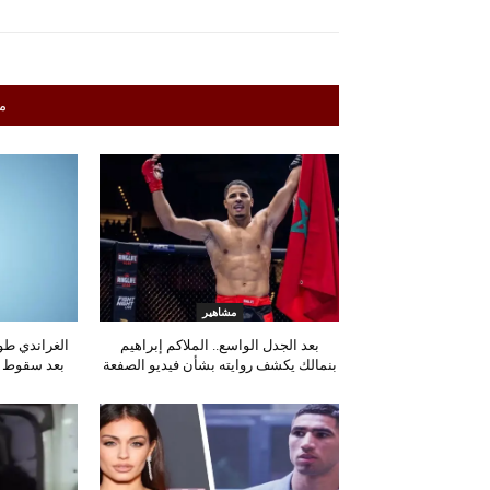
م
مشاهير
بعد الجدل الواسع.. الملاكم إبراهيم
الغراندي ط
بنمالك يكشف روايته بشأن فيديو الصفعة
بعد سقوط شج