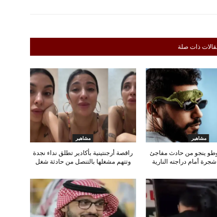
قالات ذات صلة
مشاهير
مشاهير
وطو ينجو من حادث مفاجئ
راقصة أرجنتينية بأكادير تطلق نداء نجدة
رة أمام دراجته النارية
وتتهم مشغلها بالتنصل من حادثة شغل