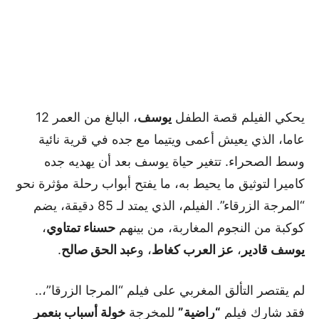
يحكي الفيلم قصة الطفل
يوسف
، البالغ من العمر 12
عاما، الذي يعيش أعمى ويتيما مع جده في قرية نائية
وسط الصحراء. تتغير حياة يوسف بعد أن يهديه جده
كاميرا لتوثيق ما يحيط به، ما يفتح أبواب رحلة مؤثرة نحو
“المرجة الزرقاء”. الفيلم، الذي يمتد لـ 85 دقيقة، يضم
كوكبة من النجوم المغاربة، من بينهم
حسناء تمتاوي
،
يوسف قادير
،
عز العرب كغاط
، و
عبد الحق صالح
.
لم يقتصر التألق المغربي على فيلم “المرجا الزرقا”،..
فقد شارك فيلم
“راضية”
للمخرجة
خولة أسباب بنعمر