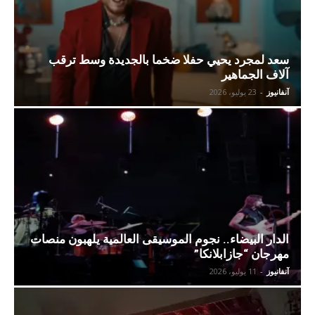
سعد لمجرد يحيي حفلا ضخما بالجديدة وسط ترقب
آلاف الجماهير
آنفانيوز
-
23 يوليو، 2026
الدار البيضاء.. نجوم الموسيقى العالمية يلهبون منصات
مهرجان “جازابلانكا”
آنفانيوز
-
11 يوليو، 2026