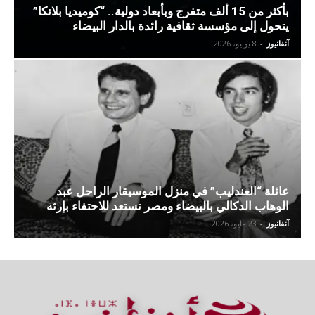
بأكثر من 15 ألف متفرج وبأبعاد دولية.. “كوميديا بلانكا”
يتحول إلى مؤسسة ثقافية رائدة بالدار البيضاء
آنفانيوز
-
8 يونيو، 2026
عائلة “العندليب” في منزل الموسيقار الراحل عبد
الوهاب الدكالي بالبيضاء ومصر تستعد للاحتفاء بإرثه
آنفانيوز
-
23 مايو، 2026