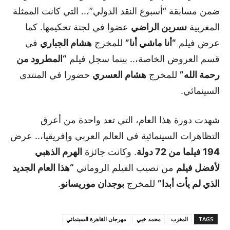
ضمن مسابقة “أسبوع النقد الدولي”،.. التي كانت الممثلة
المغربية
نسرين الراضي
عضوا في لجنة تحكيمها. كما
عرض فيلم
“أنا ماشي أنا”
للمخرج
هشام الجباري
في
قسم العروض الخاصة،.. بينما سجل فيلم
“المطرود من
رحمة الله”
للمخرج
هشام العسري
حضورا في المنتدى
السينمائي.
شهدت دورة هذا العام، التي تعد واحدة من أعرق
التظاهرات السينمائية في العالم العربي وإفريقيا،.. عرض
194 فيلما من 72 دولة
. وكانت جائزة
الهرم الذهبي
لأفضل فيلم
من نصيب الفيلم الروماني
“هذا العام الجديد
الذي لم يأت أبدا”
للمخرج
بوجدان موريسانو
.
TAGS
المغرب
محمد خيي
مهرجان القاهرة السينمائي