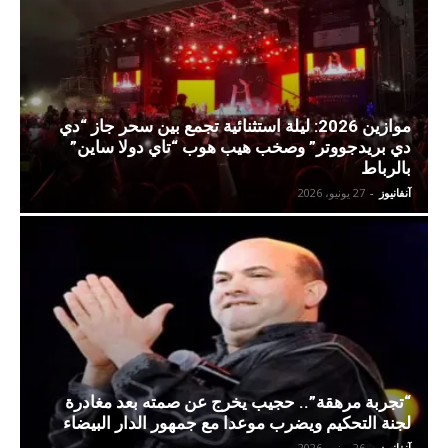
موازين 2026: ليلة استثنائية تجمع بين سحر جاز “دي
دي بريدجووتر” وصخب هيب هوب “تاي دولا ساين”
بالرباط
آنفانيوز
-
27 يونيو، 2026
“تجربة مرهقة”.. حجيب يخرج عن صمته بعد مغادرة
لجنة التحكيم ويضرب موعدا مع جمهور الدار البيضاء
آنفانيوز
-
26 يونيو، 2026