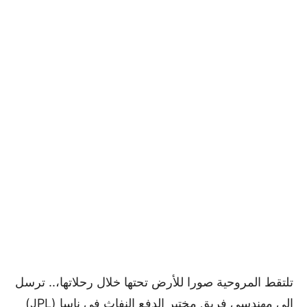
تلتقط المروحية صورا للأرض تحتها خلال رحلاتها،.. ترسل
إلى مهندسي فريق مختبر الدفع النفاث في ناسا (JPL)