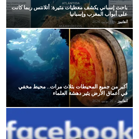
باحث إسباني يكشف معطيات مثيرة: أتلانتس ربما كانت
على أبواب المغرب وإسبانيا
آنفانيوز
-
11 يوليو، 2026
أكبر من جميع المحيطات بثلاث مرات.. محيط مخفي
في أعماق الأرض يثير دهشة العلماء
آنفانيوز
-
20 يونيو، 2026