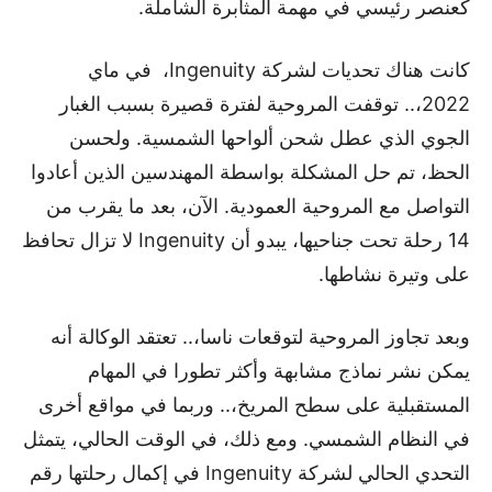
كعنصر رئيسي في مهمة المثابرة الشاملة.
كانت هناك تحديات لشركة Ingenuity، في ماي
2022،.. توقفت المروحية لفترة قصيرة بسبب الغبار
الجوي الذي عطل شحن ألواحها الشمسية. ولحسن
الحظ، تم حل المشكلة بواسطة المهندسين الذين أعادوا
التواصل مع المروحية العمودية. الآن، بعد ما يقرب من
14 رحلة تحت جناحيها، يبدو أن Ingenuity لا تزال تحافظ
على وتيرة نشاطها.
وبعد تجاوز المروحية لتوقعات ناسا،.. تعتقد الوكالة أنه
يمكن نشر نماذج مشابهة وأكثر تطورا في المهام
المستقبلية على سطح المريخ،.. وربما في مواقع أخرى
في النظام الشمسي. ومع ذلك، في الوقت الحالي، يتمثل
التحدي الحالي لشركة Ingenuity في إكمال رحلتها رقم