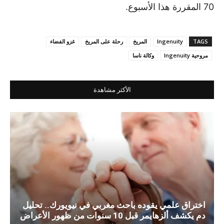
70 المقررة هذا الأسبوع.
TAGS
Ingenuity
المريخ
رحلة على المريخ
غزو الفضاء
مروحية Ingenuity
وكالة ناسا
الأكثر مشاهدة
اختراق علمي يقوده باحث مغربي في نيويورك.. تحليل
دم يكشف ألزهايمر قبل 10 سنوات من ظهور الأعراض