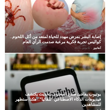
إصابة البشر بمرض مهدد للحياة لمنعه من أكل اللحوم..
كواليس تجربة فكرية مرعبة صدمت الرأي العام
آنفانيوز
-
5 يونيو، 2026
يوتيوب يفاجئ صناع المحتوى بتحديث يكتشف
فيديوهات الذكاء الاصطناعي “تلقائيا”.. هكذا ستظهر
للمشاهدين