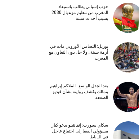
حزب إسباني يطالب باستبعاد
المغرب من تنظيم مونديال 2030
بسبب أحداث سبتة
بوريل: التضامن الأوروبي مات في
أزمة سبتة.. ولا حل دون التعاون مع
المغرب
بعد الجدل الواسع.. الملاكم إبراهيم
بنمالك يكشف روايته بشأن فيديو
الصفعة
سكاي سبورت: إنفانتينو يدعو كبار
مسؤولي الفيفا إلى اجتماع عاجل
في الرباط