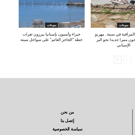
منوعات
منوعات
لمراقبة في سبتة.. مهربو
خبراء وأمنيون بإسبانيا يبرزون ثغرات
ون ممرا جديدا نحو البر
خطة “الحاجز العائم” على سواحل سبتة
الإسباني
من نحن
إتصل بنا
سياسة الخصوصية