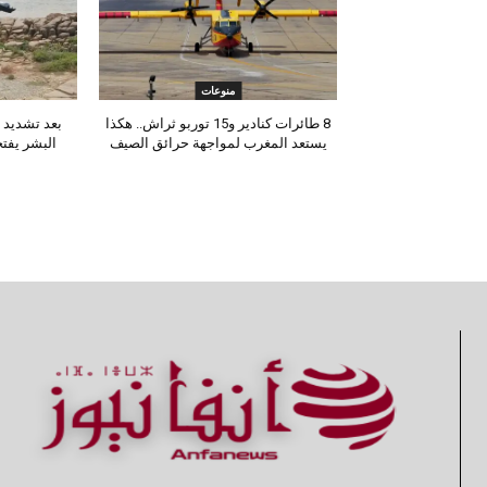
منوعات
8 طائرات كنادير و15 توربو ثراش.. هكذا
بعد تشديد ا
يستعد المغرب لمواجهة حرائق الصيف
البشر يفتح